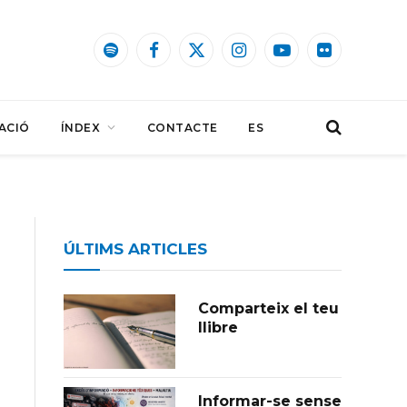
Spotify
Facebook
X
Instagram
YouTube
Flickr
(Twitter)
ACIÓ
ÍNDEX
CONTACTE
ES
ÚLTIMS ARTICLES
Comparteix el teu
llibre
Informar-se sense