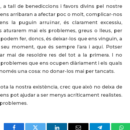
, a tall de benediccions i favors divins pel nostre
 ens arribaran a afectar poc o molt, complicar-nos
ens la puguin arruïnar, és clarament excessiu,
s aturarem mai els problemes, greus o lleus, per
odem fer, doncs, és deixar-los que ens vinguin, a
al seu moment, que és sempre l’ara i aquí. Potser
r mai de resoldre res del tot a la primera. I no
 problemes que ens ocupen diàriament i els quals
només una cosa: no donar-los mai per tancats.
a la nostra existència, crec que això no deixa de
, ens pot ajudar a ser menys acríticament realistes.
b problemes.