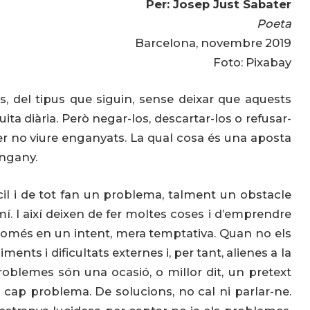
Per: Josep Just Sabater
Poeta
Barcelona, novembre 2019
Foto: Pixabay
 del tipus que siguin, sense deixar que aquests
ita diària. Però negar-los, descartar-los o refusar-
r no viure enganyats. La qual cosa és una aposta
engany.
cil i de tot fan un problema, talment un obstacle
mí. I així deixen de fer moltes coses i d’emprendre
només en un intent, mera temptativa. Quan no els
nts i dificultats externes i, per tant, alienes a la
roblemes són una ocasió, o millor dit, un pretext
 cap problema. De solucions, no cal ni parlar-ne.