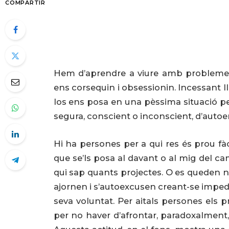
COMPARTIR
Hem d’aprendre a viure amb problemes,
ens corsequin i obsessionin. Incessant llu
los ens posa en una pèssima situació pe
segura, conscient o inconscient, d’auto
Hi ha persones per a qui res és prou fà
que se’ls posa al davant o al mig del ca
qui sap quants projectes. O es queden 
ajornen i s’autoexcusen creant-se impedime
seva voluntat. Per aitals persones els p
per no haver d’afrontar, paradoxalment,