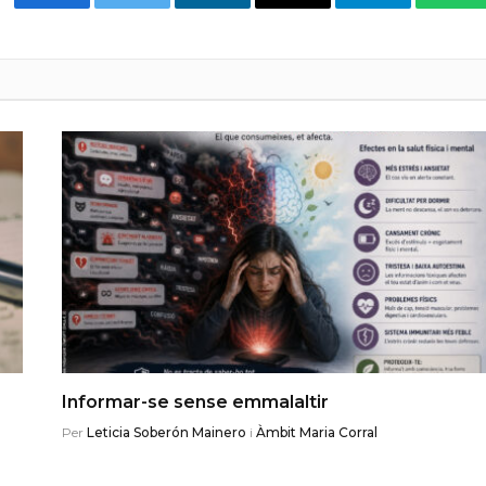
Facebook
Twitter
LinkedIn
Email
Telegram
Wha
Informar-se sense emmalaltir
Per
Leticia Soberón Mainero
i
Àmbit Maria Corral