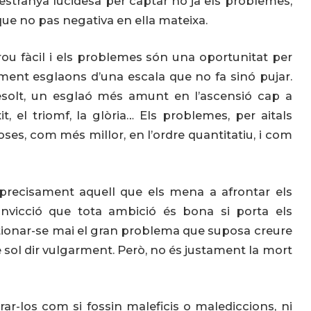
estranya lucidesa per captar no ja els problemes,
ir que no pas negativa en ella mateixa.
ou fàcil i els problemes són una oportunitat per
talment esglaons d’una escala que no fa sinó pujar.
olt, un esglaó més amunt en l’ascensió cap a
èxit, el triomf, la glòria… Els problemes, per aitals
coses, com més millor, en l’ordre quantitatiu, i com
precisament aquell que els mena a afrontar els
nvicció que tota ambició és bona si porta els
estionar-se mai el gran problema que suposa creure
 sol dir vulgarment. Però, no és justament la mort
ar-los com si fossin maleficis o malediccions, ni