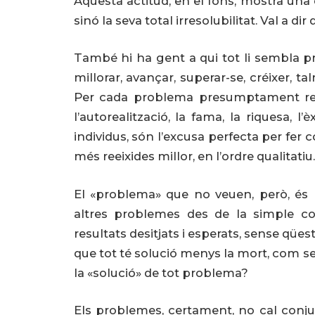
Aquesta actitud, en el fons, mostra una 
sinó la seva total irresolubilitat. Val a d
També hi ha gent a qui tot li sembla pr
millorar, avançar, superar-se, créixer, 
Per cada problema presumptament res
l’autorealització, la fama, la riquesa, l’
individus, són l’excusa perfecta per fer 
més reeixides millor, en l’ordre qualitatiu.
El «problema» que no veuen, però, és 
altres problemes des de la simple co
resultats desitjats i esperats, sense qü
que tot té solució menys la mort, com se
la «solució» de tot problema?
Els problemes, certament, no cal conjur