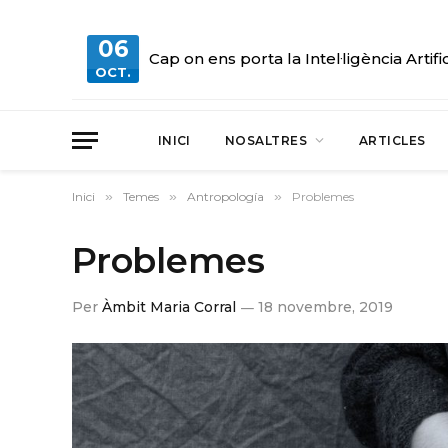
06
Cap on ens porta la Intel·ligència Artifi
OCT.
INICI
NOSALTRES
ARTICLES
Inici
»
Temes
»
Antropología
»
Problemes
Problemes
Per
Àmbit Maria Corral
18 novembre, 2019