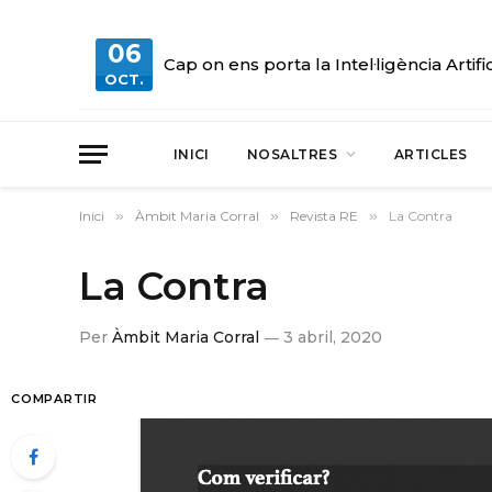
06
Cap on ens porta la Intel·ligència Artifi
OCT.
INICI
NOSALTRES
ARTICLES
Inici
»
Àmbit Maria Corral
»
Revista RE
»
La Contra
La Contra
Per
Àmbit Maria Corral
3 abril, 2020
COMPARTIR