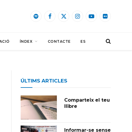
Spotify
Facebook
X
Instagram
YouTube
Flickr
(Twitter)
ACIÓ
ÍNDEX
CONTACTE
ES
ÚLTIMS ARTICLES
Comparteix el teu
llibre
Informar-se sense