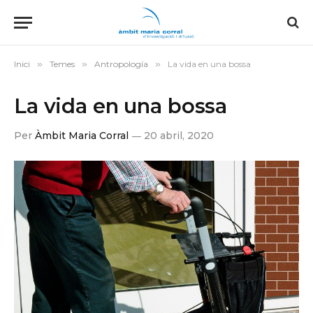
Inici
»
Temes
»
Antropología
»
La vida en una bossa
La vida en una bossa
Per
Àmbit Maria Corral
20 abril, 2020