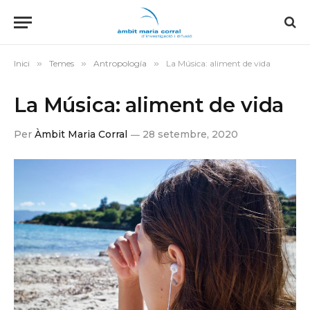
Inici
»
Temes
»
Antropología
»
La Música: aliment de vida
La Música: aliment de vida
Per
Àmbit Maria Corral
28 setembre, 2020