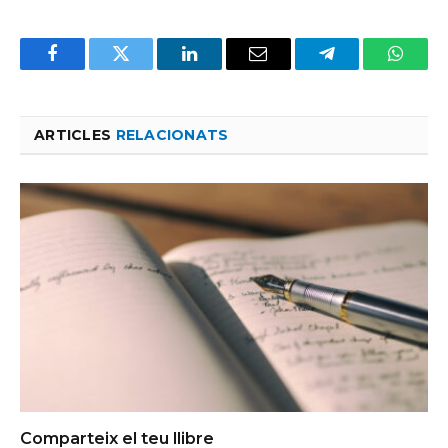
Facebook
Twitter
LinkedIn
Email
Telegram
Whats
ARTICLES
RELACIONATS
Comparteix el teu llibre