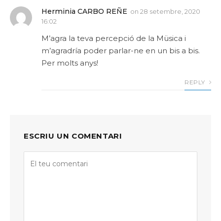
Herminia CARBO REÑE
on
28 setembre, 2020
16:02
M’agra la teva percepció de la Müsica i
m’agradría poder parlar-ne en un bis a bis.
Per molts anys!
REPLY
ESCRIU UN COMENTARI