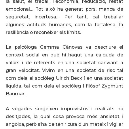
la salut, el treball, l’economia, l’educació, l’estat
emocional… Tot això ha generat pors, manca de
seguretat, incertesa… Per tant, cal treballar
algunes actituds humanes, com la fortalesa, la
resiliència o reconèixer els límits.
La psicòloga Gemma Cànovas va descriure el
context social en què hi hagut una caiguda de
valors i de referents en una societat canviant a
gran velocitat. Vivim en una societat de risc tal
com deia el sociòleg Ulrich Beck i en una societat
líquida, tal com deia el sociòleg i filòsof Zygmunt
Bauman.
A vegades sorgeixen imprevistos i realitats no
desitjades, la qual cosa provoca més ansietat i
angoixa, però s’ha de tenir cura d’un mateix i vigilar