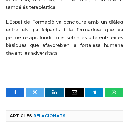
també és terapèutica.
L’Espai de Formació va concloure amb un diàleg
entre els participants i la formadora que va
permetre aprofundir més sobre les diferents eines
bàsiques que afavoreixen la fortalesa humana
davant les adversitats.
Facebook
Twitter
LinkedIn
Email
Telegram
Whats
ARTICLES
RELACIONATS