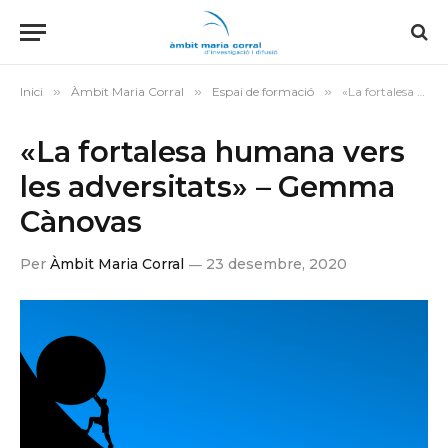
Inici
»
Àmbit Maria Corral
»
Espai de formació
»
«La fortalesa humana vers les adversitats» – Gemma Cànovas
«La fortalesa humana vers
les adversitats» – Gemma
Cànovas
Per
Àmbit Maria Corral
23 desembre, 2020