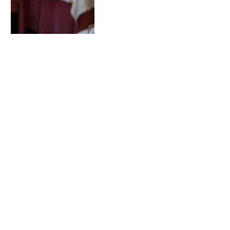
ÚLTIM ESPAI DE FORMACIÓ
El combat contra el
desencís. Algunes claus