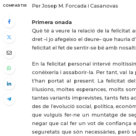
Per Josep M. Forcada i Casanovas
COMPARTIR
Primera onada
Què té a veure la relació de la felicitat am
dret –i jo afegeixo el deure– que hauria 
felicitat el fet de sentir-se bé amb nosal
En la felicitat personal intervé moltíssim
conèixerla i assaborir-la. Per tant, val
t’han portat al present. La felicitat de
il·lusions, moltes esperances, molts s
tantes variants imprevistes, tants fets
des de l’evolució social, política, econ
que vulguis fer-ne un muntatge de se
negar que cal fer un vot de confiança e
seguretats que són necessàries, però s