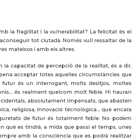
b la fragilitat i la vulnerabilitat? La felicitat és el
d’aconseguir tot ciutadà. Només vull ressaltar de la
tres mateixos i amb els altres.
 la capacitat de percepció de la realitat, és a dir,
 la pena acceptar totes aquelles circumstàncies que
l futur és un interrogant, molts desitjos, moltes
omnis… és realment quelcom molt feble. Hi hauran
 accidentals, absolutament impensats, que abasten
òmica, religiosa, innovació tecnològica… que encara
guretats de futur és totalment feble. No podem
n què es tindrà, a mida que passi el temps, unes
empre amb la consciència que es podrà realitzar