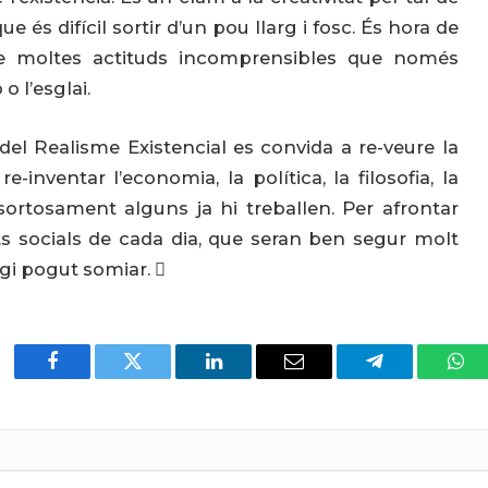
 és difícil sortir d’un pou llarg i fosc. És hora de
rere moltes actituds incomprensibles que només
o l’esglai.
del Realisme Existencial es convida a re-veure la
e-inventar l’economia, la política, la filosofia, la
ue sortosament alguns ja hi treballen. Per afrontar
ts socials de cada dia, que seran ben segur molt
agi pogut somiar. 
Facebook
Twitter
LinkedIn
Email
Telegram
Wha