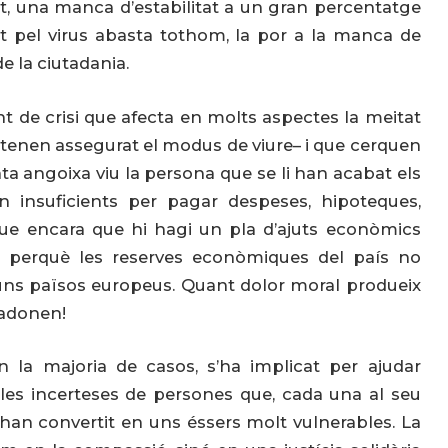
t, una manca d’estabilitat a un gran percentatge
rt pel virus abasta tothom, la por a la manca de
 la ciutadania.
 de crisi que afecta en molts aspectes la meitat
es tenen assegurat el modus de viure– i que cerquen
a angoixa viu la persona que se li han acabat els
són insuficients per pagar despeses, hipoteques,
que encara que hi hagi un pla d’ajuts econòmics
s perquè les reserves econòmiques del país no
uns països europeus. Quant dolor moral produeix
’adonen!
n la majoria de casos, s’ha implicat per ajudar
es incerteses de persones que, cada una al seu
s’han convertit en uns éssers molt vulnerables. La