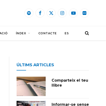
Spotify
Facebook
X
Instagram
YouTube
Flickr
(Twitter)
ACIÓ
ÍNDEX
CONTACTE
ES
ÚLTIMS ARTICLES
Comparteix el teu
llibre
Informar-se sense