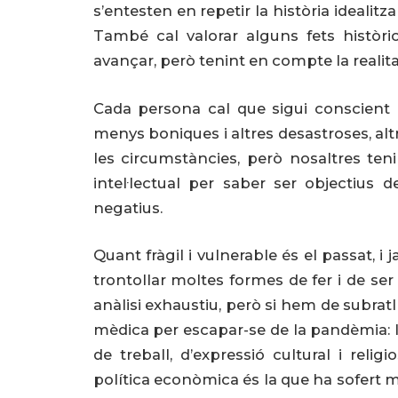
s’entesten en repetir la història idealit
També cal valorar alguns fets històri
avançar, però tenint en compte la realita
Cada persona cal que sigui conscient
menys boniques i altres desastroses, al
les circumstàncies, però nosaltres teni
intel·lectual per saber ser objectius
negatius.
Quant fràgil i vulnerable és el passat, i
trontollar moltes formes de fer i de ser
anàlisi exhaustiu, però si hem de subratl
mèdica per escapar-se de la pandèmia: li
de treball, d’expressió cultural i reli
política econòmica és la que ha sofert 