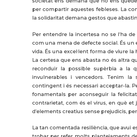
societat ens demana que no ens quedem 
per compartir aquestes febleses. La co
la solidaritat demana gestos que abastin t
Per entendre la incertesa no se l’ha de
com una mena de defecte social. És un el
vida. És una excel·lent forma de viure la
La certesa que ens abasta no és altra q
reconduir la possible supèrbia a la 
invulnerables i vencedors. Tenim la
contingent i és necessari acceptar-la. Per
fonamentals per aconseguir la felici
contrarietat, com és el virus, en què et
d’elements creatius sense prejudicis, per
La tan comentada resiliència, que avui e
trobar per refer molts plantejaments de l