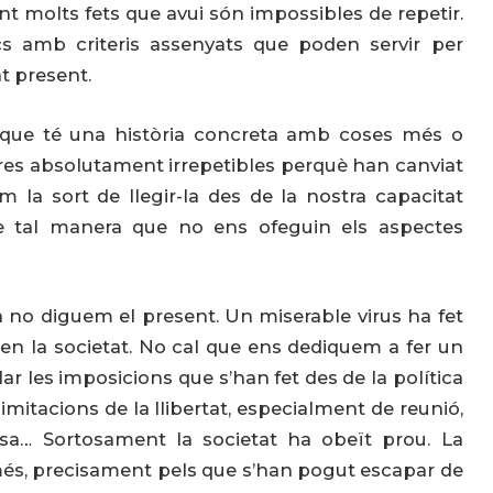
zant molts fets que avui són impossibles de repetir.
cs amb criteris assenyats que poden servir per
t present.
 que té una història concreta amb coses més o
tres absolutament irrepetibles perquè han canviat
m la sort de llegir-la des de la nostra capacitat
 de tal manera que no ens ofeguin els aspectes
 ja no diguem el present. Un miserable virus ha fet
 en la societat. No cal que ens dediquem a fer un
lar les imposicions que s’han fet des de la política
mitacions de la llibertat, especialment de reunió,
giosa… Sortosament la societat ha obeït prou. La
més, precisament pels que s’han pogut escapar de