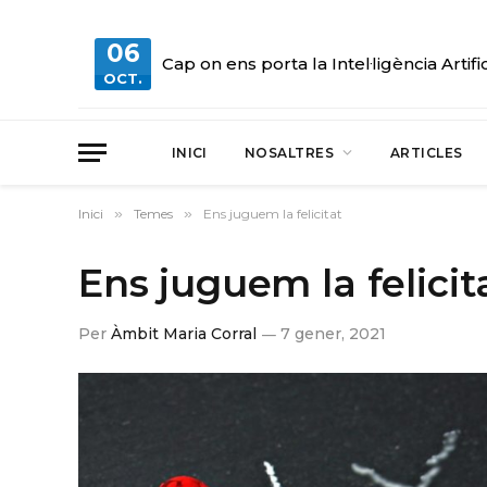
06
Cap on ens porta la Intel·ligència Artifi
OCT.
INICI
NOSALTRES
ARTICLES
Inici
»
Temes
»
Ens juguem la felicitat
Ens juguem la felicit
Per
Àmbit Maria Corral
7 gener, 2021