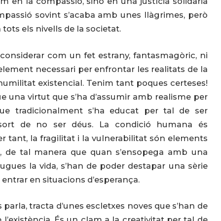
en la compassió, sinó en una justícia solidària
mpassió sovint s’acaba amb unes llàgrimes, però
ots els nivells de la societat.
 considerar com un fet estrany, fantasmagòric, ni
ement necessari per enfrontar les realitats de la
 humilitat existencial. Tenim tant poques certeses!
ue una virtut que s’ha d’assumir amb realisme per
que tradicionalment s’ha educat per tal de ser
 sort de no ser déus. La condició humana és
 tant, la fragilitat i la vulnerabilitat són elements
tat, de tal manera que quan s’ensopega amb una
 jugues la vida, s’han de poder destapar una sèrie
 entrar en situacions d’esperança.
s parla, tracta d’unes escletxes noves que s’han de
’existència. És un clam a la creativitat per tal de