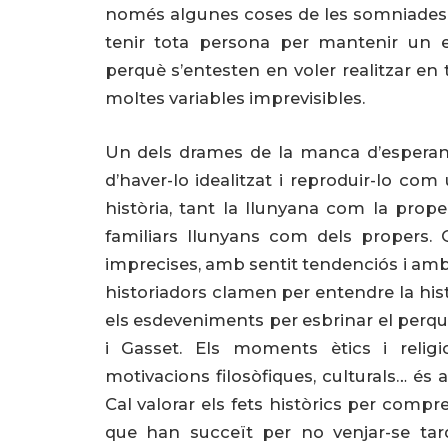
només algunes coses de les somniades. 
tenir tota persona per mantenir un 
perquè s’entesten en voler realitzar 
moltes variables imprevisibles.
Un dels drames de la manca d’esperanç
d’haver-lo idealitzat i reproduir-lo com
història, tant la llunyana com la proper
familiars llunyans com dels propers.
imprecises, amb sentit tendenciós i amb
historiadors clamen per entendre la hi
els esdeveniments per esbrinar el perqu
i Gasset. Els moments ètics i religi
motivacions filosòfiques, culturals… és a 
Cal valorar els fets històrics per comprend
que han succeït per no venjar-se tar