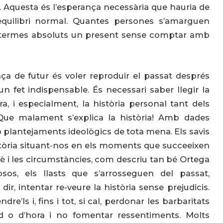
Aquesta és l’esperança necessària que hauria de
equilibri normal. Quantes persones s’amarguen
en termes absoluts un present sense comptar amb
a de futur és voler reproduir el passat després
 un fet indispensable. És necessari saber llegir la
a, i especialment, la història personal tant dels
 Que malament s’explica la història! Amb dades
 plantejaments ideològics de tota mena. Els savis
stòria situant-nos en els moments que succeeixen
è i les circumstàncies, com descriu tan bé Ortega
osos, els llasts que s’arrosseguen del passat,
dir, intentar re-veure la història sense prejudicis.
re’ls i, fins i tot, si cal, perdonar les barbaritats
d o d’hora i no fomentar ressentiments. Molts