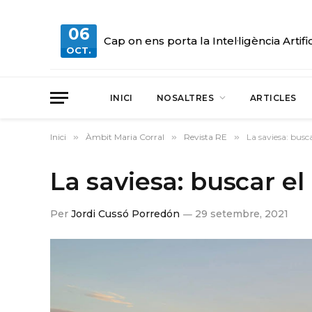
06
Cap on ens porta la Intel·ligència Artifi
OCT.
INICI
NOSALTRES
ARTICLES
Inici
»
Àmbit Maria Corral
»
Revista RE
»
La saviesa: busca
La saviesa: buscar el
Per
Jordi Cussó Porredón
29 setembre, 2021