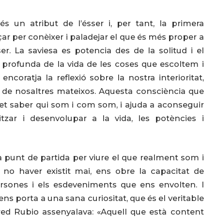
s un atribut de l’ésser i, per tant, la primera
r per conèixer i paladejar el que és més proper a
er. La saviesa es potencia des de la solitud i el
ó profunda de la vida de les coses que escoltem i
oratja la reflexió sobre la nostra interioritat,
cia de nosaltres mateixos. Aquesta consciència que
met saber qui som i com som, i ajuda a aconseguir
tzar i desenvolupar a la vida, les potències i
a punt de partida per viure el que realment som i
no haver existit mai, ens obre la capacitat de
persones i els esdeveniments que ens envolten. I
ns porta a una sana curiositat, que és el veritable
red Rubio assenyalava: «Aquell que està content