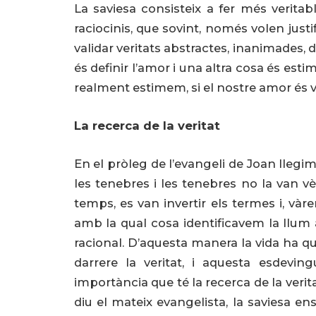
La saviesa consisteix a fer més verita
raciocinis, que sovint, només volen justi
validar veritats abstractes, inanimades,
és definir l’amor i una altra cosa és esti
realment estimem, si el nostre amor és v
La recerca de la veritat
En el pròleg de l’evangeli de Joan llegim:
les tenebres i les tenebres no la van vè
temps, es van invertir els termes i, vàr
amb la qual cosa identificavem la llum a
racional. D’aquesta manera la vida ha qu
darrere la veritat, i aquesta esdevin
importància que té la recerca de la veritat:
diu el mateix evangelista, la saviesa en