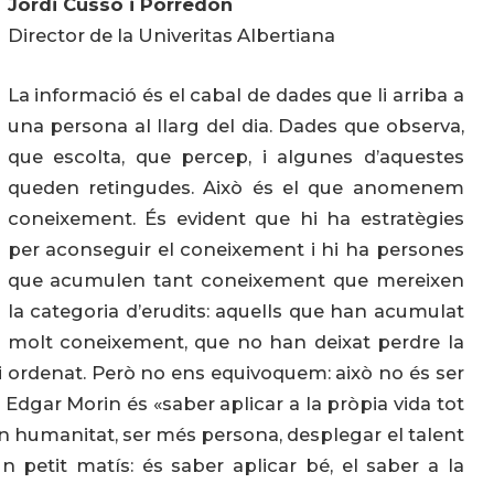
Jordi Cussó i Porredón
Director de la Univeritas Albertiana
La informació és el cabal de dades que li arriba a
una persona al llarg del dia. Dades que observa,
que escolta, que percep, i algunes d’aquestes
queden retingudes. Això és el que anomenem
coneixement. És evident que hi ha estratègies
per aconseguir el coneixement i hi ha persones
que acumulen tant coneixement que mereixen
la categoria d’erudits: aquells que han acumulat
molt coneixement, que no han deixat perdre la
i ordenat. Però no ens equivoquem: això no és ser
s Edgar Morin és «saber aplicar a la pròpia vida tot
en humanitat, ser més persona, desplegar el talent
n petit matís: és saber aplicar bé, el saber a la