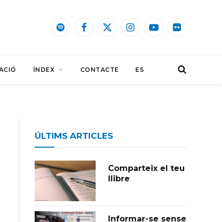
Spotify
Facebook
X
Instagram
YouTube
Flickr
(Twitter)
ACIÓ
ÍNDEX
CONTACTE
ES
ÚLTIMS ARTICLES
Comparteix el teu
llibre
Informar-se sense