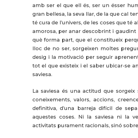
amb ser el que ell és, ser un ésser hum
gran bellesa, la seva llar, de la que cal t
té cura de l’univers, de les coses que té a
amorosa, per anar descobrint i gaudint d
què forma part, que el constitueix perqu
lloc de no ser, sorgeixen moltes pregun
desig i la motivació per seguir aprenent.
tot el que existeix i el saber ubicar-se a
saviesa.
La saviesa és una actitud que sorgeix s
coneixements, valors, accions, creence
definitiva, d’una barreja difícil de se
aquestes coses. Ni la saviesa ni la ver
activitats purament racionals, sinó sobret