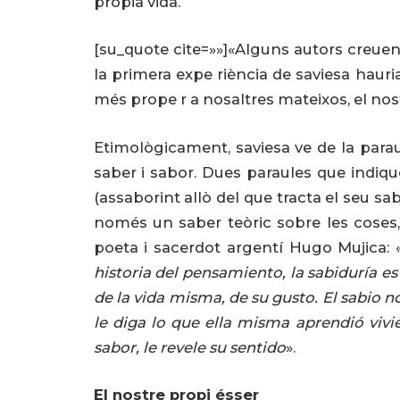
pròpia vida.
[su_quote cite=»»]«Alguns autors creuen q
la primera expe riència de saviesa hauri
més prope r a nosaltres mateixos, el nos
Etimològicament, saviesa ve de la paraul
saber i sabor. Dues paraules que indique
(assaborint allò del que tracta el seu sa
només un saber teòric sobre les coses,
poeta i sacerdot argentí Hugo Mujica: 
historia del pensamiento, la sabiduría e
de la vida misma, de su gusto. El sabio n
le diga lo que ella misma aprendió vivié
sabor, le revele su sentido
».
El nostre propi ésser