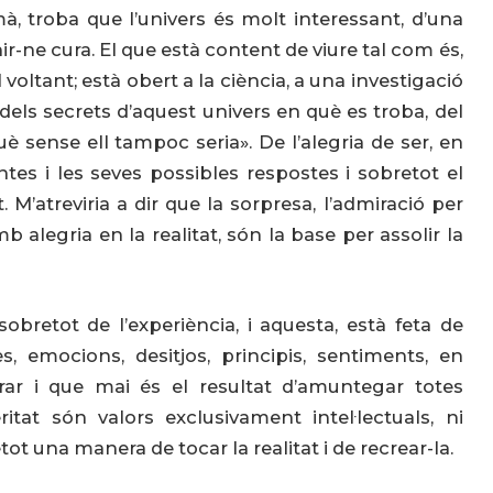
à, troba que l’univers és molt interessant, d’una
enir-ne cura. El que està content de viure tal com és,
l voltant; està obert a la ciència, a una investigació
els secrets d’aquest univers en què es troba, del
è sense ell tampoc seria». De l’alegria de ser, en
tes i les seves possibles respostes i sobretot el
 M’atreviria a dir que la sorpresa, l’admiració per
mb alegria en la realitat, són la base per assolir la
obretot de l’experiència, i aquesta, està feta de
s, emocions, desitjos, principis, sentiments, en
parar i que mai és el resultat d’amuntegar totes
itat són valors exclusivament intel·lectuals, ni
ot una manera de tocar la realitat i de recrear-la.