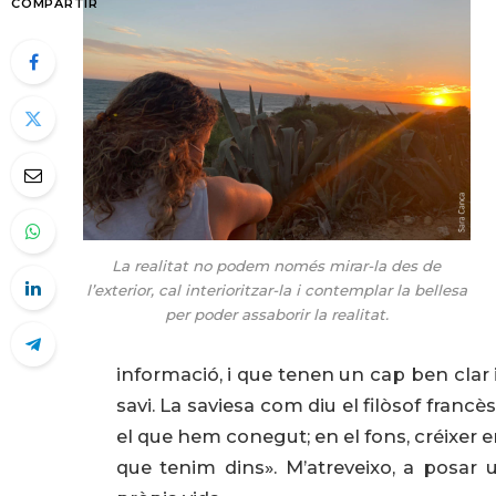
COMPARTIR
La realitat no podem només mirar-la des de
l’exterior, cal interioritzar-la i contemplar la bellesa
per poder assaborir la realitat.
informació, i que tenen un cap ben clar 
savi. La saviesa com diu el filòsof francè
el que hem conegut; en el fons, créixer 
que tenim dins». M’atreveixo, a posar u