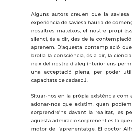
Alguns autors creuen que la saviesa é
experiència de saviesa hauria de comença
nosaltres mateixos, el nostre propi éss
silenci, és a dir, des de la contemplaci
aprenem. D’aquesta contemplació que enc
brolla la consciència, és a dir, la cièn
neix del nostre diàleg interior ens per
una acceptació plena, per poder utili
capacitats de cadascú.
Situar-nos en la pròpia existència com 
adonar-nos que existim, quan podíem 
sorprendre’ns davant la realitat, les 
aquesta admiració sorprenent és la que e
motor de l’aprenentatge. El doctor Alf