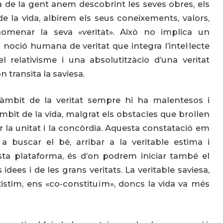
a de la gent anem descobrint les seves obres, els
 de la vida, albirem els seus coneixements, valors,
nomenar la seva «veritat». Això no implica un
a noció humana de veritat que integra l’intel·lecte
l relativisme i una absolutitzàcio d’una veritat
 transita la saviesa.
l’àmbit de la veritat sempre hi ha malentesos i
àmbit de la vida, malgrat els obstacles que brollen
r la unitat i la concòrdia. Aquesta constatació em
a buscar el bé, arribar a la veritable estima i
esta plataforma, és d’on podrem iniciar també el
idees i de les grans veritats. La veritable saviesa,
xistim, ens «co-constituïm», doncs la vida va més