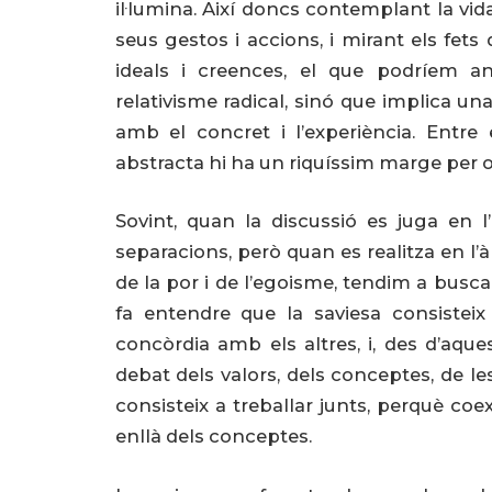
il·lumina. Així doncs contemplant la vid
seus gestos i accions, i mirant els fets
ideals i creences, el que podríem a
relativisme radical, sinó que implica un
amb el concret i l’experiència. Entre e
abstracta hi ha un riquíssim marge per on
Sovint, quan la discussió es juga en 
separacions, però quan es realitza en l’
de la por i de l’egoisme, tendim a busca
fa entendre que la saviesa consisteix 
concòrdia amb els altres, i, des d’aqu
debat dels valors, dels conceptes, de les 
consisteix a treballar junts, perquè coe
enllà dels conceptes.