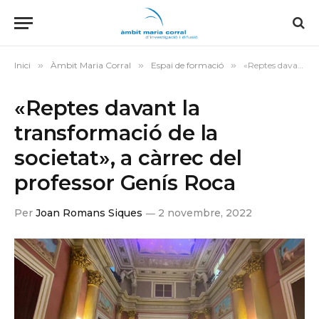
Inici
»
Àmbit Maria Corral
»
Espai de formació
»
«Reptes davant la transformació de la societat», a càrrec del professor Genís Roca
«Reptes davant la
transformació de la
societat», a càrrec del
professor Genís Roca
Per
Joan Romans Siques
2 novembre, 2022