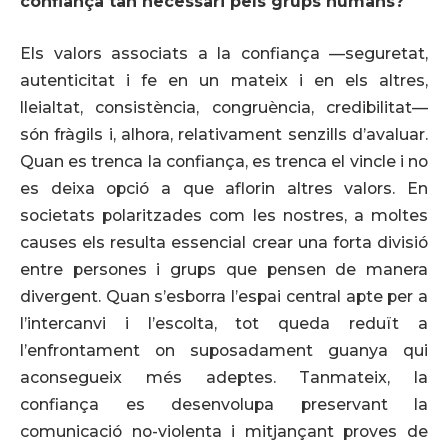
confiança tan necessari pels grups humans?
Els valors associats a la confiança —seguretat,
autenticitat i fe en un mateix i en els altres,
lleialtat, consistència, congruència, credibilitat—
són fràgils i, alhora, relativament senzills d’avaluar.
Quan es trenca la confiança, es trenca el vincle i no
es deixa opció a que aflorin altres valors. En
societats polaritzades com les nostres, a moltes
causes els resulta essencial crear una forta divisió
entre persones i grups que pensen de manera
divergent. Quan s’esborra l’espai central apte per a
l’intercanvi i l’escolta, tot queda reduït a
l’enfrontament on suposadament guanya qui
aconsegueix més adeptes. Tanmateix, la
confiança es desenvolupa preservant la
comunicació no-violenta i mitjançant proves de