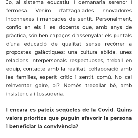
Jo, al sistema educatiu li demanaria serenor i
fermesa. Venim d’atzagaiades innovadores
inconnexes i mancades de sentit. Personalment,
confio en els i les docents que, amb anys de
pràctica, són ben capaços d’assenyalar els puntals
d’una educació de qualitat sense recórrer a
propostes galàctiques: una cultura sòlida, unes
relacions interpersonals respectuoses, treball en
equip, contacte amb la realitat, col·laboració amb
les famílies, esperit crític i sentit comú. No cal
reinventar gaire, oi? Només treballar bé, amb
insistència i tossuderia.
I encara es pateix seqüeles de la Covid. Quins
valors prioritza que puguin afavorir la persona
i beneficiar la convivència?