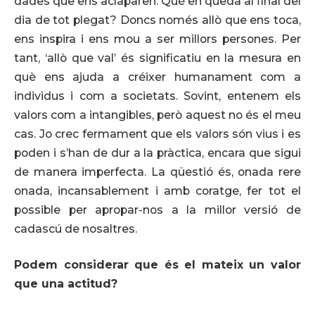
dades que ens aclaparen. Què en queda al final del
dia de tot plegat? Doncs només allò que ens toca,
ens inspira i ens mou a ser millors persones. Per
tant, ‘allò que val’ és significatiu en la mesura en
què ens ajuda a créixer humanament com a
individus i com a societats. Sovint, entenem els
valors com a intangibles, però aquest no és el meu
cas. Jo crec fermament que els valors són vius i es
poden i s’han de dur a la pràctica, encara que sigui
de manera imperfecta. La qüestió és, onada rere
onada, incansablement i amb coratge, fer tot el
possible per apropar-nos a la millor versió de
cadascú de nosaltres.
Podem considerar que és el mateix un valor
que una actitud?