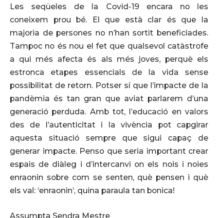
Les seqüeles de la Covid-19 encara no les
coneixem prou bé. El que està clar és que la
majoria de persones no n’han sortit beneficiades.
Tampoc no és nou el fet que qualsevol catàstrofe
a qui més afecta és als més joves, perquè els
estronca etapes essencials de la vida sense
possibilitat de retorn. Potser sí que l’impacte de la
pandèmia és tan gran que aviat parlarem d’una
generació perduda. Amb tot, l’educació en valors
des de l’autenticitat i la vivència pot capgirar
aquesta situació sempre que sigui capaç de
generar impacte. Penso que seria important crear
espais de diàleg i d’intercanvi on els nois i noies
enraonin sobre com se senten, què pensen i què
els val: ‘enraonin’, quina paraula tan bonica!
Assumpta Sendra Mestre