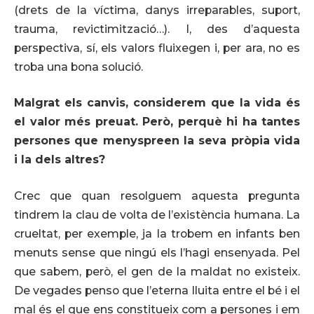
(drets de la víctima, danys irreparables, suport,
trauma, revictimització…). I, des d’aquesta
perspectiva, sí, els valors fluixegen i, per ara, no es
troba una bona solució.
Malgrat els canvis, considerem que la vida és
el valor més preuat. Però, perquè hi ha tantes
persones que menyspreen la seva pròpia vida
i la dels altres?
Crec que quan resolguem aquesta pregunta
tindrem la clau de volta de l’existència humana. La
crueltat, per exemple, ja la trobem en infants ben
menuts sense que ningú els l’hagi ensenyada. Pel
que sabem, però, el gen de la maldat no existeix.
De vegades penso que l’eterna lluita entre el bé i el
mal és el que ens constitueix com a persones i em