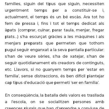
famílies, siguin del tipus que siguin, necessiten
urgentment temps per a constituir-se i,
actualment, el temps és un bé escàs. Ara tot ho
fem de pressa i, fins i tot el temps dedicat als
àpats (comprar, cuinar, parar taula, menjar, fregar
plats…) s’ha escurçat gràcies a les màquines i als
menjars preparats que permeten que tothom
pugui seguir enganxat a la seva pantalla particular:
s’han de veure sèries, s’ha de xatejar, s’han de
seguir quotidianament els creadors de continguts,
etc. Llavors, si no guanyem temps per ‘estar en
família’, sense distraccions, és ben difícil plantejar
cap tipus d’educació que permeti ‘ser en família’.
En conseqüència, la batalla dels valors es trasllada
a l’escola, on se socialitzen persones amb
creences plurals que han d’aprendre a conviure de