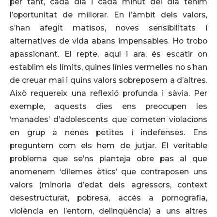
per tant, cada dia i cada minut del dia tenim
l’oportunitat de millorar. En l’àmbit dels valors,
s’han afegit matisos, noves sensibilitats i
alternatives de vida abans impensables. Ho trobo
apassionant. El repte, aquí i ara, és escatir on
establim els límits, quines línies vermelles no s’han
de creuar mai i quins valors sobreposem a d’altres.
Això requereix una reflexió profunda i sàvia. Per
exemple, aquests dies ens preocupen les
‘manades’ d’adolescents que cometen violacions
en grup a nenes petites i indefenses. Ens
preguntem com els hem de jutjar. El veritable
problema que se’ns planteja obre pas al que
anomenem ‘dilemes ètics’ que contraposen uns
valors (minoria d’edat dels agressors, context
desestructurat, pobresa, accés a pornografia,
violència en l’entorn, delinqüència) a uns altres