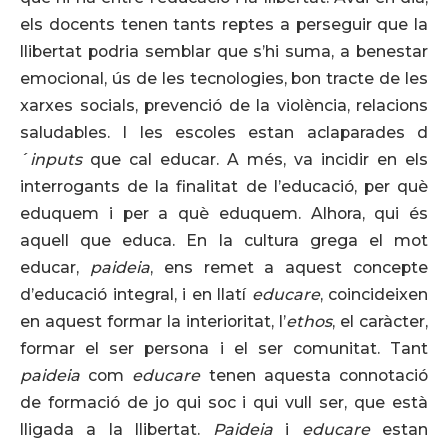
els docents tenen tants reptes a perseguir que la
llibertat podria semblar que s’hi suma, a benestar
emocional, ús de les tecnologies, bon tracte de les
xarxes socials, prevenció de la violència, relacions
saludables. I les escoles estan aclaparades d
´
inputs
que cal educar. A més, va incidir en els
interrogants de la finalitat de l’educació, per què
eduquem i per a què eduquem. Alhora, qui és
aquell que educa. En la cultura grega el mot
educar,
paideia
, ens remet a aquest concepte
d’educació integral, i en llatí
educare
, coincideixen
en aquest formar la interioritat, l’
ethos
, el caràcter,
formar el ser persona i el ser comunitat. Tant
paideia
com
educare
tenen aquesta connotació
de formació de jo qui soc i qui vull ser, que està
lligada a la llibertat.
Paideia
i
educare
estan