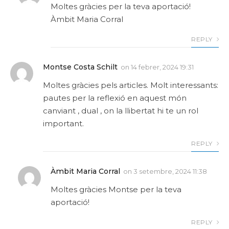
Moltes gràcies per la teva aportació!
Àmbit Maria Corral
REPLY
Montse Costa Schilt
on
14 febrer, 2024 19:31
Moltes gràcies pels articles. Molt interessants:
pautes per la reflexió en aquest món
canviant , dual , on la llibertat hi te un rol
important.
REPLY
Àmbit Maria Corral
on
3 setembre, 2024 11:38
Moltes gràcies Montse per la teva
aportació!
REPLY