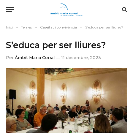
Inici
»
Temes
»
Caseitat i convivència
»
S’educa per ser lliures?
S’educa per ser lliures?
Per
Àmbit Maria Corral
11 desembre, 2023