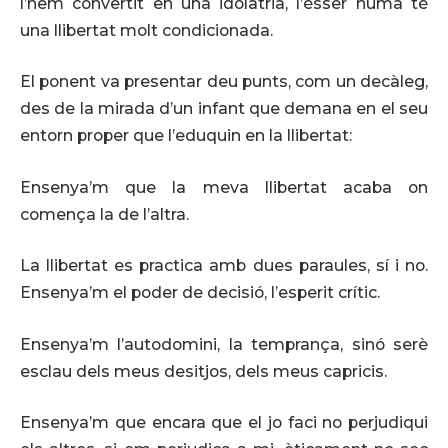
l’hem convertit en una idolatria, l’ésser humà té
una llibertat molt condicionada.
El ponent va presentar deu punts, com un decàleg,
des de la mirada d’un infant que demana en el seu
entorn proper que l’eduquin en la llibertat:
Ensenya’m que la meva llibertat acaba on
comença la de l’altra.
La llibertat es practica amb dues paraules, sí i no.
Ensenya’m el poder de decisió, l’esperit crític.
Ensenya’m l’autodomini, la temprança, sinó serè
esclau dels meus desitjos, dels meus capricis.
Ensenya’m que encara que el jo faci no perjudiqui