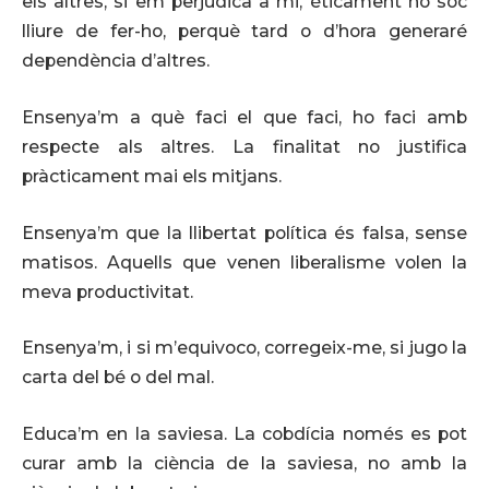
els altres, si em perjudica a mi, èticament no soc
lliure de fer-ho, perquè tard o d’hora generaré
dependència d’altres.
Ensenya’m a què faci el que faci, ho faci amb
respecte als altres. La finalitat no justifica
pràcticament mai els mitjans.
Ensenya’m que la llibertat política és falsa, sense
matisos. Aquells que venen liberalisme volen la
meva productivitat.
Ensenya’m, i si m’equivoco, corregeix-me, si jugo la
carta del bé o del mal.
Educa’m en la saviesa. La cobdícia només es pot
curar amb la ciència de la saviesa, no amb la