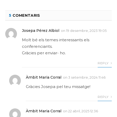
5
COMENTARIS
Josepa Pérez Albiol
on
19 desembre, 2023 19:05
Molt bé els temes interessants els
conferenciants.
Gràcies per enviar- ho.
REPLY
Àmbit Maria Corral
on
3 setembre, 2024 11:46
Gràcies Josepa pel teu missatge!
REPLY
Àmbit Maria Corral
on
22 abril, 2025 12:36