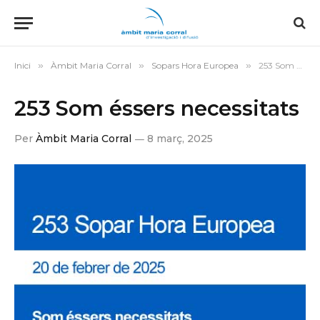
Inici
»
Àmbit Maria Corral
»
Sopars Hora Europea
»
253 Som éssers necessitats
253 Som éssers necessitats
Per
Àmbit Maria Corral
8 març, 2025