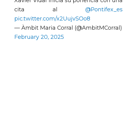
Xavier Vidal inicia su ponencia con una
cita al
@Pontifex_es
pic.twitter.com/x2UujvSOo8
— Àmbit Maria Corral (@AmbitMCorral)
February 20, 2025