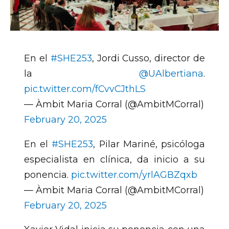
En el
#SHE253
, Jordi Cusso, director de
la
@UAlbertiana
.
pic.twitter.com/fCvvCJthLS
— Àmbit Maria Corral (@AmbitMCorral)
February 20, 2025
En el
#SHE253
, Pilar Mariné, psicóloga
especialista en clínica, da inicio a su
ponencia.
pic.twitter.com/yrlAGBZqxb
— Àmbit Maria Corral (@AmbitMCorral)
February 20, 2025