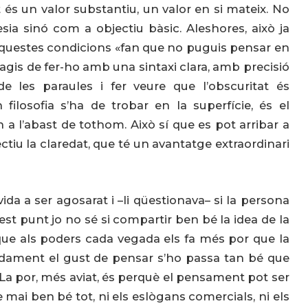
t és un valor substantiu, un valor en si mateix. No
ia sinó com a objectiu bàsic. Aleshores, això ja
Aquestes condicions «fan que no puguis pensar en
agis de fer-ho amb una sintaxi clara, amb precisió
 les paraules i fer veure que l’obscuritat és
 filosofia s’ha de trobar en la superfície, és el
a l’abast de tothom. Això sí que es pot arribar a
ctiu la claredat, que té un avantatge extraordinari
ida a ser agosarat i –li qüestionava– si la persona
est punt jo no sé si compartir ben bé la idea de la
ue als poders cada vegada els fa més por que la
adament el gust de pensar s’ho passa tan bé que
er. La por, més aviat, és perquè el pensament pot ser
e mai ben bé tot, ni els eslògans comercials, ni els