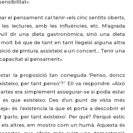
ensibilitat».
r el pensament cal tenir «els cinc sentits oberts,
es lectures, amb les influències, etc. M’agrada
ull dir una dieta gastronòmica, sinó una dieta
 molt bé que de tant en tant llegeixi alguna altra
sició de pintura, assisteixi a un concert… Tenir una
i capacitat al pensament».
estar la proposició tan coneguda ‘Penso, doncs
‘existeixo, per tant penso’?” Ell va respondre: «Això
escartes era simplement assegurar-se si podia estar
o és que existeixo. Des d’un punt de vista més
eja– és l’existència la que et porta a descobrir el
arlo, per tant existeixo’. Per què? Perquè estic
amb els altres, em mostro com un humà. Aquesta és