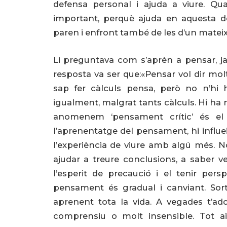
defensa personal i ajuda a viure. Qu
important, perquè ajuda en aquesta d
paren i enfront també de les d’un mateix. 
Li preguntava com s’aprèn a pensar, ja 
resposta va ser que:«Pensar vol dir mo
sap fer càlculs pensa, però no n’hi
igualment, malgrat tants càlculs. Hi ha
anomenem ‘pensament crític’ és el
l’aprenentatge del pensament, hi influei
l’experiència de viure amb algú més. 
ajudar a treure conclusions, a saber v
l’esperit de precaució i el tenir pers
pensament és gradual i canviant. So
aprenent tota la vida. A vegades t’
comprensiu o molt insensible. Tot 