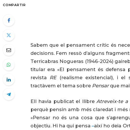
COMPARTIR
Sabem que el pensament crític és necess
decisions. Fem ressò d’alguns fragment
Terricabras Nogueras (1946-2024) gairebé 
titular era «El pensament és defensa p
revista
RE
(realisme existencial), i el
tractàvem el tema sobre
Pensar
que mai 
Ell havia publicat el llibre
Atreveix-te a
perquè pensin amb més claredat i més rig
«Pensar no és una cosa que s’aprengui
objectiu. Hi ha qui pensa
–
així ho deia Or