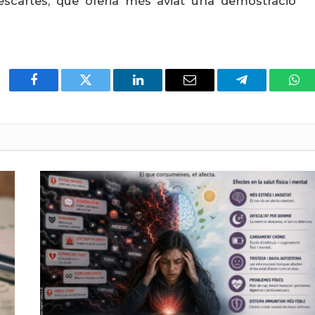
escartes, que oferia més aviat una demostració
Facebook
Twitter
LinkedIn
Email
Telegram
Wha