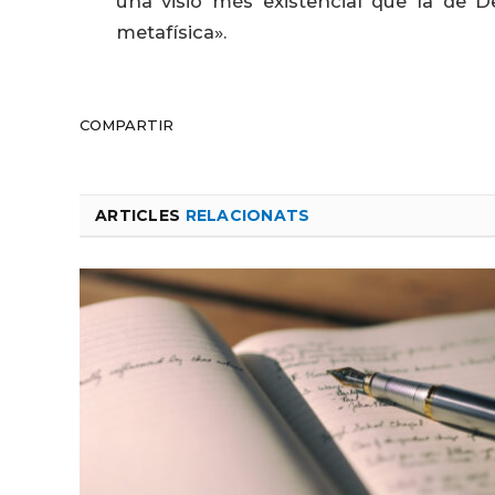
una visió més existencial que la de D
metafísica».
COMPARTIR
ARTICLES
RELACIONATS