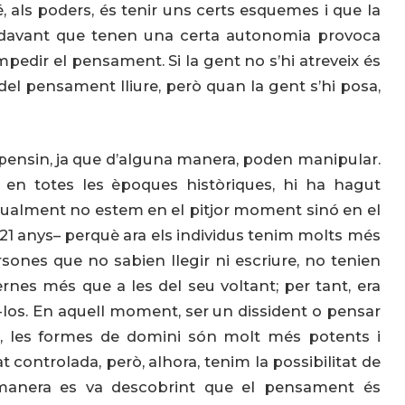
 bé, als poders, és tenir uns certs esquemes i que la
al davant que tenen una certa autonomia provoca
mpedir el pensament. Si la gent no s’hi atreveix és
el pensament lliure, però quan la gent s’hi posa,
 pensin, ja que d’alguna manera, poden manipular.
 en totes les èpoques històriques, hi ha hagut
ualment no estem en el pitjor moment sinó en el
 21 anys– perquè ara els individus tenim molts més
sones que no sabien llegir ni escriure, no tenien
ernes més que a les del seu voltant; per tant, era
-los. En aquell moment, ser un dissident o pensar
a, les formes de domini són molt més potents i
 controlada, però, alhora, tenim la possibilitat de
a manera es va descobrint que el pensament és