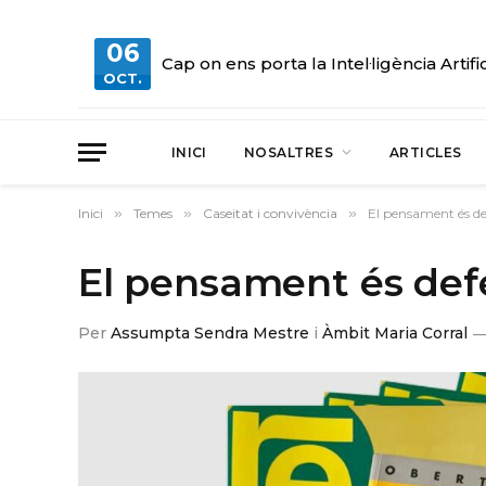
06
Cap on ens porta la Intel·ligència Artifi
OCT.
INICI
NOSALTRES
ARTICLES
Inici
»
Temes
»
Caseitat i convivència
»
El pensament és de
El pensament és def
Per
Assumpta Sendra Mestre
i
Àmbit Maria Corral