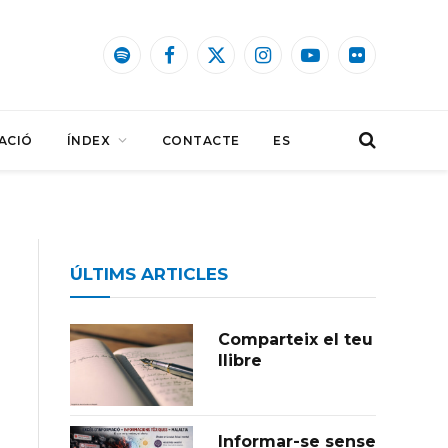
Spotify
Facebook
X
Instagram
YouTube
Flickr
(Twitter)
ACIÓ
ÍNDEX
CONTACTE
ES
ÚLTIMS ARTICLES
Comparteix el teu
llibre
Informar-se sense