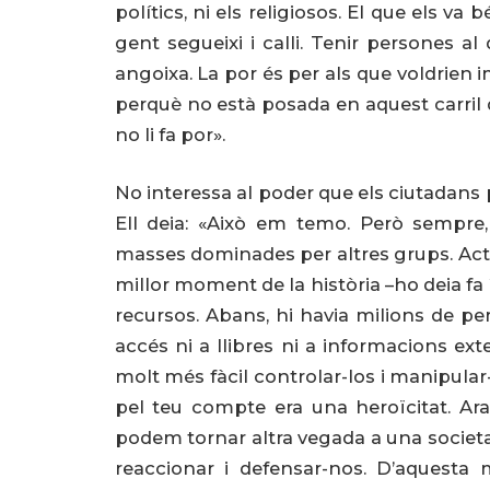
polítics, ni els religiosos. El que els va
gent segueixi i calli. Tenir persones 
angoixa. La por és per als que voldrien i
perquè no està posada en aquest carril d
no li fa por».
No interessa al poder que els ciutadans
Ell deia: «Això em temo. Però sempre,
masses dominades per altres grups. Act
millor moment de la història –ho deia fa
recursos. Abans, hi havia milions de per
accés ni a llibres ni a informacions ext
molt més fàcil controlar-los i manipular
pel teu compte era una heroïcitat. Ar
podem tornar altra vegada a una societat
reaccionar i defensar-nos. D’aquest