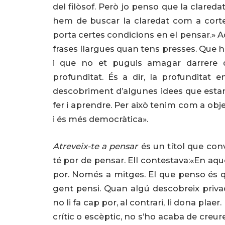
del filòsof. Però jo penso que la clareda
hem de buscar la claredat com a cortes
porta certes condicions en el pensar.» 
frases llargues quan tens presses. Que h
i que no et puguis amagar darrere de
profunditat. És a dir, la profunditat en
descobriment d’algunes idees que estan 
fer i aprendre. Per això tenim com a obje
i és més democràtica».
Atreveix-te a pensar
és un títol que conv
té por de pensar. Ell contestava:«En aqu
por. Només a mitges. El que penso és q
gent pensi. Quan algú descobreix priv
no li fa cap por, al contrari, li dona pla
crític o escèptic, no s’ho acaba de creur