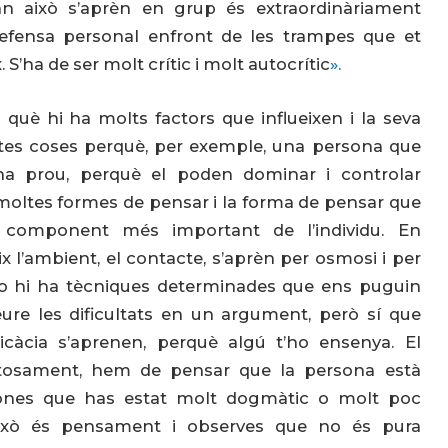
an això s’aprèn en grup és extraordinàriament
efensa personal enfront de les trampes que et
S’ha de ser molt crític i molt autocrític
».
què hi ha molts factors que influeixen i la seva
ltes coses perquè, per exemple, una persona que
 ha prou, perquè el poden dominar i controlar
 moltes formes de pensar i la forma de pensar que
 component més important de l’individu. En
x l’ambient, el contacte, s’aprèn per osmosi i per
No hi ha tècniques determinades que ens puguin
eure les dificultats en un argument, però sí que
picàcia s’aprenen, perquè algú t’ho ensenya. El
rtosament, hem de pensar que la persona està
adones que has estat molt dogmàtic o molt poc
això és pensament i observes que no és pura