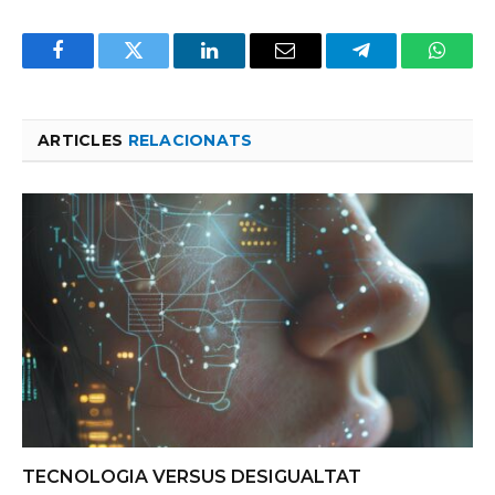
Facebook
Twitter
LinkedIn
Email
Telegram
Whats
ARTICLES
RELACIONATS
TECNOLOGIA VERSUS DESIGUALTAT