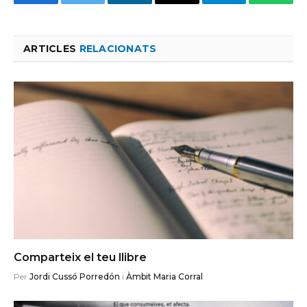
Facebook
Twitter
LinkedIn
Email
Telegram
Whats
ARTICLES
RELACIONATS
Comparteix el teu llibre
Per
Jordi Cussó Porredón
i
Àmbit Maria Corral