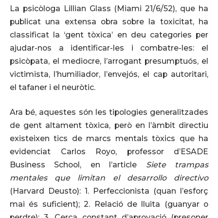
La psicòloga Lillian Glass (Miami 21/6/52), que ha
publicat una extensa obra sobre la toxicitat, ha
classificat la ‘gent tòxica’ en deu categories per
ajudar-nos a identificar-les i combatre-les: el
psicòpata, el mediocre, l’arrogant presumptuós, el
victimista, l’humiliador, l’envejós, el cap autoritari,
el tafaner i el neuròtic.
Ara bé, aquestes són les tipologies generalitzades
de gent altament tòxica, però en l’àmbit directiu
existeixen tics de marcs mentals tòxics que ha
evidenciat Carlos Royo, professor d’ESADE
Business School, en l’article
Siete trampas
mentales que limitan el desarrollo directivo
(Harvard Deusto): 1. Perfeccionista (quan l’esforç
mai és suficient); 2. Relació de lluita (guanyar o
perdre); 3. Cerca constant d’aprovació (presoner