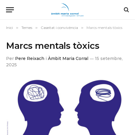
Inici
»
Temes
»
Caseitat i convivència
»
Marcs mentals tòxics
Marcs mentals tòxics
Per
Pere Reixach
i
Àmbit Maria Corral
15 setembre,
2025