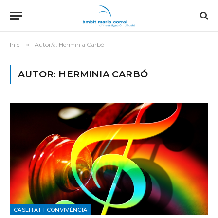
Inici
»
Autor/a: Herminia Carbó
AUTOR: HERMINIA CARBÓ
CASEITAT I CONVIVÈNCIA