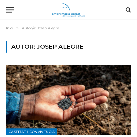
Inici
»
Autor/a: Josep Alegre
AUTOR: JOSEP ALEGRE
CASEITAT I CONVIVÈNCIA