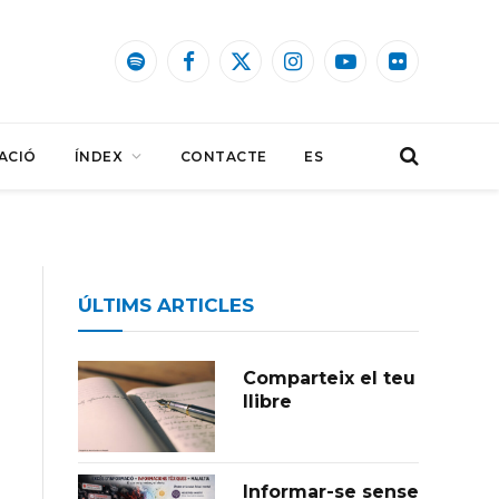
Spotify
Facebook
X
Instagram
YouTube
Flickr
(Twitter)
ACIÓ
ÍNDEX
CONTACTE
ES
ÚLTIMS ARTICLES
Comparteix el teu
llibre
Informar-se sense