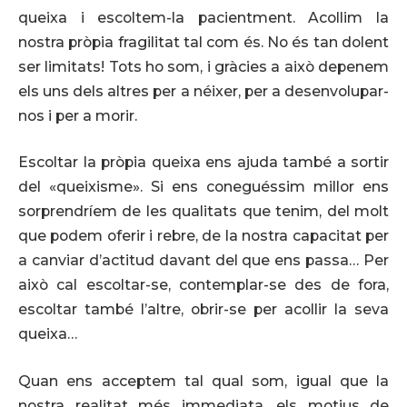
queixa i escoltem-la pacientment. Acollim la
nostra pròpia fragilitat tal com és. No és tan dolent
ser limitats! Tots ho som, i gràcies a això depenem
els uns dels altres per a néixer, per a desenvolupar-
nos i per a morir.
Escoltar la pròpia queixa ens ajuda també a sortir
del «queixisme». Si ens coneguéssim millor ens
sorprendríem de les qualitats que tenim, del molt
que podem oferir i rebre, de la nostra capacitat per
a canviar d’actitud davant del que ens passa… Per
això cal escoltar-se, contemplar-se des de fora,
escoltar també l’altre, obrir-se per acollir la seva
queixa…
Quan ens acceptem tal qual som, igual que la
nostra realitat més immediata, els motius de