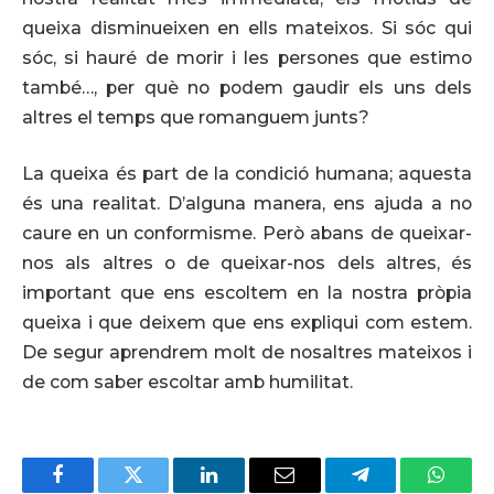
queixa disminueixen en ells mateixos. Si sóc qui
sóc, si hauré de morir i les persones que estimo
també…, per què no podem gaudir els uns dels
altres el temps que romanguem junts?
La queixa és part de la condició humana; aquesta
és una realitat. D’alguna manera, ens ajuda a no
caure en un conformisme. Però abans de queixar-
nos als altres o de queixar-nos dels altres, és
important que ens escoltem en la nostra pròpia
queixa i que deixem que ens expliqui com estem.
De segur aprendrem molt de nosaltres mateixos i
de com saber escoltar amb humilitat.
Facebook
Twitter
LinkedIn
Email
Telegram
Whats