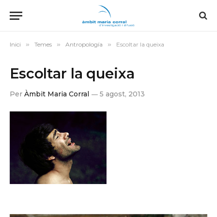
Inici
»
Temes
»
Antropología
»
Escoltar la queixa
Escoltar la queixa
Per
Àmbit Maria Corral
5 agost, 2013