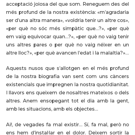
acceptació joiosa del que som. Reneguem des del
més profund de la nostra existència: «m’agradaria
ser d’una altra manera», «voldria tenir un altre cos»,
«per què no sóc més simpàtic que…?», «per què
em vaig equivocar quan…?», «per què no vaig tenir
uns altres pares o per què no vaig néixer en un
altre lloc?», «per què avancen l’edat i la malaltia?»…
Aquests nusos que s’allotgen en el més profund
de la nostra biografia van sent com uns càncers
existencials que impregnen la nostra quotidianitat.
I llavors ens queixem de nosaltres mateixos o dels
altres. Anem ensopegant tot el dia amb la gent,
amb les situacions, amb els objectes…
Ai!, de vegades fa mal existir… Sí, fa mal, però no
ens hem d’instal·lar en el dolor. Deixem sortir la