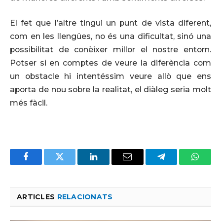
El fet que l’altre tingui un punt de vista diferent,
com en les llengües, no és una dificultat, sinó una
possibilitat de conèixer millor el nostre entorn.
Potser si en comptes de veure la diferència com
un obstacle hi intentéssim veure allò que ens
aporta de nou sobre la realitat, el diàleg seria molt
més fàcil.
Facebook
Twitter
LinkedIn
Email
Telegram
Whats
ARTICLES
RELACIONATS