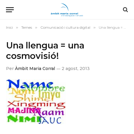
Inici
»
Temes
»
Comunicació i cultura digital
»
Una llengua = una cosmovisió!
Una llengua = una
cosmovisió!
Per
Àmbit Maria Corral
2 agost, 2013