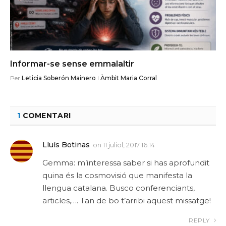
Informar-se sense emmalaltir
Per
Leticia Soberón Mainero
i
Àmbit Maria Corral
1
COMENTARI
Lluís Botinas
on
11 juliol, 2017 16:14
Gemma: m’interessa saber si has aprofundit
quina és la cosmovisió que manifesta la
llengua catalana. Busco conferenciants,
articles,…. Tan de bo t’arribi aquest missatge!
REPLY