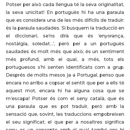
Potser per això cada llengua té la seva originalitat,
la seva unicitat! En portuguès hi ha una paraula
que es considera una de les més difícils de traduir:
és la paraula saudades. Si busquem la traducció en
el diccionari, se’ns dirà que és ‘enyorança,
nostàlgia, soledat…’, però per a un portuguès
saudades és molt més que això; és un sentiment
més profund, amb el qual, a més, tots els
portuguesos s’hi senten identificats com a grup.
Després de molts mesos ja a Portugal, penso que
encara no arribo a copsar el sentit que per a ells té
aquest mot, encara hi ha alguna cosa que se
m’escapa! Potser és com el seny català, que és
una paraula que es pot traduir, però amb la
sensació que, sovint, les traduccions empobreixen
el seu significat; el que per a nosaltres significa
seny, es un concepte amb el qual també ens hi