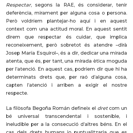
Respectar
, segons la RAE, és considerar, tenir
deferència, mirament per alguna cosa o persona.
Però voldríem plantejar-ho aquí i en aquest
context com una actitud moral. En aquest sentit
direm que respectar és cuidar, que implica
reconeixement, però sobretot és atendre –dirà
Josep María Esquirol–, és a dir, dedicar una mirada
atenta, que és, per tant, una mirada ètica moguda
per l’atenció. En aquest cas, podríem dir que hi ha
determinats drets que, per raó d’alguna cosa,
capten l’atenció i arriben a exigir el nostre
respecte.
La filòsofa Begoña Román defineix el
dret
com un
bé universal transcendental i sostenible, i
ineludible per a la consecució d’altres béns. En el
cas dels drets humans jo puntualitzaria que es