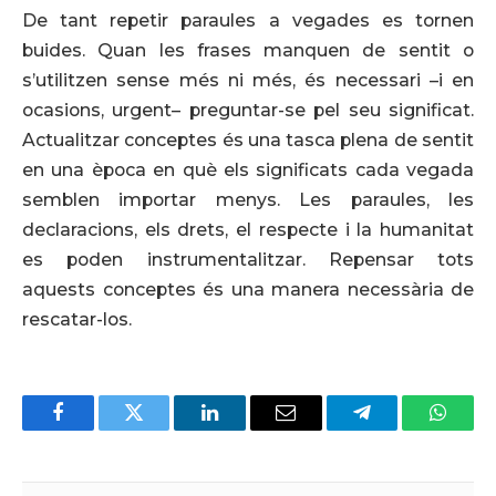
De tant repetir paraules a vegades es tornen
buides. Quan les frases manquen de sentit o
s’utilitzen sense més ni més, és necessari –i en
ocasions, urgent– preguntar-se pel seu significat.
Actualitzar conceptes és una tasca plena de sentit
en una època en què els significats cada vegada
semblen importar menys. Les paraules, les
declaracions, els drets, el respecte i la humanitat
es poden instrumentalitzar. Repensar tots
aquests conceptes és una manera necessària de
rescatar-los.
Facebook
Twitter
LinkedIn
Email
Telegram
Whats