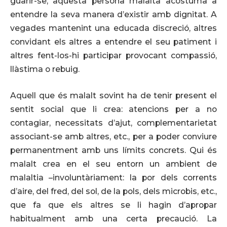
guarir-se, aquesta persona malalta acostuma a
entendre la seva manera d’existir amb dignitat. A
vegades mantenint una educada discreció, altres
convidant els altres a entendre el seu patiment i
altres fent-los-hi participar provocant compassió,
llàstima o rebuig.
Aquell que és malalt sovint ha de tenir present el
sentit social que li crea: atencions per a no
contagiar, necessitats d’ajut, complementarietat
associant-se amb altres, etc., per a poder conviure
permanentment amb uns límits concrets. Qui és
malalt crea en el seu entorn un ambient de
malaltia –involuntàriament: la por dels corrents
d’aire, del fred, del sol, de la pols, dels microbis, etc.,
que fa que els altres se li hagin d’apropar
habitualment amb una certa precaució. La