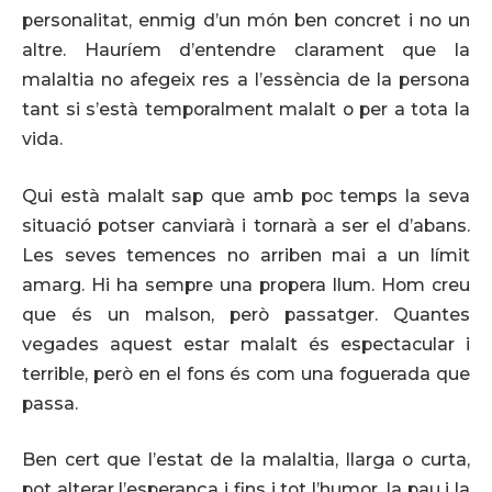
personalitat, enmig d’un món ben concret i no un
altre. Hauríem d’entendre clarament que la
malaltia no afegeix res a l’essència de la persona
tant si s’està temporalment malalt o per a tota la
vida.
Qui està malalt sap que amb poc temps la seva
situació potser canviarà i tornarà a ser el d’abans.
Les seves temences no arriben mai a un límit
amarg. Hi ha sempre una propera llum. Hom creu
que és un malson, però passatger. Quantes
vegades aquest estar malalt és espectacular i
terrible, però en el fons és com una foguerada que
passa.
Ben cert que l’estat de la malaltia, llarga o curta,
pot alterar l’esperança i fins i tot l’humor, la pau i la