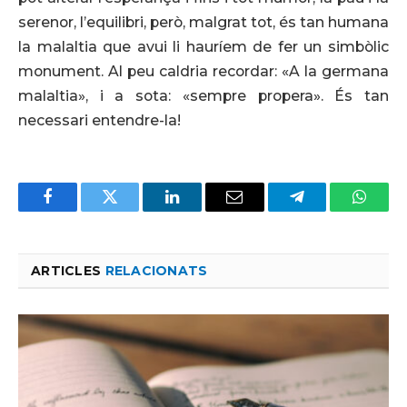
serenor, l’equilibri, però, malgrat tot, és tan humana
la malaltia que avui li hauríem de fer un simbòlic
monument. Al peu caldria recordar: «A la germana
malaltia», i a sota: «sempre propera». És tan
necessari entendre-la!
Facebook
Twitter
LinkedIn
Email
Telegram
Whats
ARTICLES
RELACIONATS