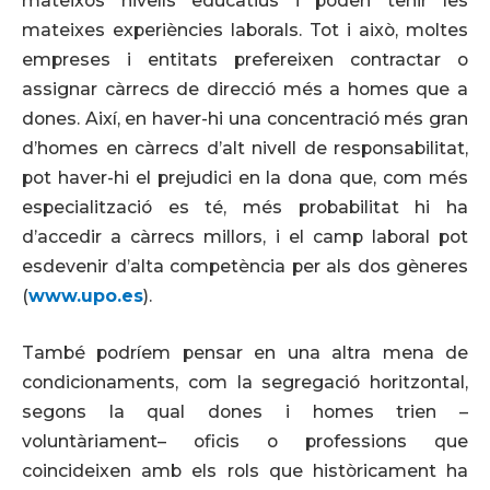
mateixos nivells educatius i poden tenir les
mateixes experiències laborals. Tot i això, moltes
empreses i entitats prefereixen contractar o
assignar càrrecs de direcció més a homes que a
dones. Així, en haver-hi una concentració més gran
d’homes en càrrecs d’alt nivell de responsabilitat,
pot haver-hi el prejudici en la dona que, com més
especialització es té, més probabilitat hi ha
d’accedir a càrrecs millors, i el camp laboral pot
esdevenir d’alta competència per als dos gèneres
(
www.upo.es
).
També podríem pensar en una altra mena de
condicionaments, com la segregació horitzontal,
segons la qual dones i homes trien –
voluntàriament– oficis o professions que
coincideixen amb els rols que històricament ha