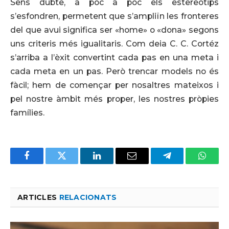
Sens dubte, a poc a poc els estereotips
s’esfondren, permetent que s’ampliïn les fronteres
del que avui significa ser «home» o «dona» segons
uns criteris més igualitaris. Com deia C. C. Cortéz
s’arriba a l’èxit convertint cada pas en una meta i
cada meta en un pas. Però trencar models no és
fàcil; hem de començar per nosaltres mateixos i
pel nostre àmbit més proper, les nostres pròpies
famílies.
Facebook
Twitter
LinkedIn
Email
Telegram
Whats
ARTICLES
RELACIONATS