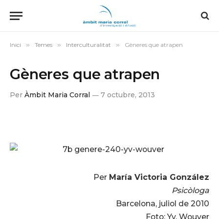
Inici
»
Temes
»
Interculturalitat
»
Gèneres que atrapen
Gèneres que atrapen
Per
Àmbit Maria Corral
7 octubre, 2013
Per
María Victoria González
Psicòloga
Barcelona, juliol de 2010
Foto: Yv. Wouver