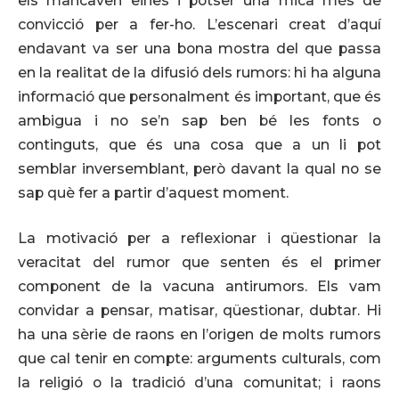
els mancaven eines i potser una mica més de
convicció per a fer-ho. L’escenari creat d’aquí
endavant va ser una bona mostra del que passa
en la realitat de la difusió dels rumors: hi ha alguna
informació que personalment és important, que és
ambigua i no se’n sap ben bé les fonts o
continguts, que és una cosa que a un li pot
semblar inversemblant, però davant la qual no se
sap què fer a partir d’aquest moment.
La motivació per a reflexionar i qüestionar la
veracitat del rumor que senten és el primer
component de la vacuna antirumors. Els vam
convidar a pensar, matisar, qüestionar, dubtar. Hi
ha una sèrie de raons en l’origen de molts rumors
que cal tenir en compte: arguments culturals, com
la religió o la tradició d’una comunitat; i raons