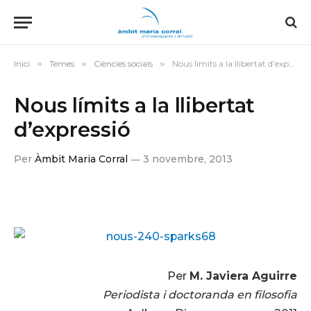
Inici
»
Temes
»
Ciències socials
»
Nous límits a la llibertat d’expressió
Nous límits a la llibertat
d’expressió
Per
Àmbit Maria Corral
3 novembre, 2013
Per
M. Javiera Aguirre
Periodista i doctoranda en filosofia