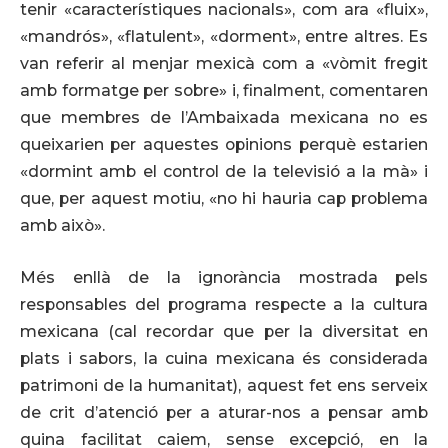
tenir «característiques nacionals», com ara «fluix»,
«mandrós», «flatulent», «dorment», entre altres. Es
van referir al menjar mexicà com a «vòmit fregit
amb formatge per sobre» i, finalment, comentaren
que membres de l’Ambaixada mexicana no es
queixarien per aquestes opinions perquè estarien
«dormint amb el control de la televisió a la mà» i
que, per aquest motiu, «no hi hauria cap problema
amb això».
Més enllà de la ignorància mostrada pels
responsables del programa respecte a la cultura
mexicana (cal recordar que per la diversitat en
plats i sabors, la cuina mexicana és considerada
patrimoni de la humanitat), aquest fet ens serveix
de crit d’atenció per a aturar-nos a pensar amb
quina facilitat caiem, sense excepció, en la