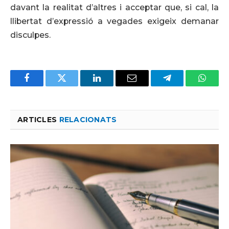
davant la realitat d’altres i acceptar que, si cal, la
llibertat d’expressió a vegades exigeix demanar
disculpes.
Facebook
Twitter
LinkedIn
Email
Telegram
Whats
ARTICLES
RELACIONATS