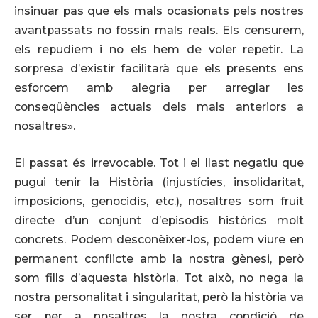
insinuar pas que els mals ocasionats pels nostres
avantpassats no fossin mals reals. Els censurem,
els repudiem i no els hem de voler repetir. La
sorpresa d’existir facilitarà que els presents ens
esforcem amb alegria per arreglar les
conseqüències actuals dels mals anteriors a
nosaltres».
El passat és irrevocable. Tot i el llast negatiu que
pugui tenir la Història (injustícies, insolidaritat,
imposicions, genocidis, etc.), nosaltres som fruit
directe d’un conjunt d’episodis històrics molt
concrets. Podem desconèixer-los, podem viure en
permanent conflicte amb la nostra gènesi, però
som fills d’aquesta història. Tot això, no nega la
nostra personalitat i singularitat, però la història va
ser per a nosaltres la nostra condició de