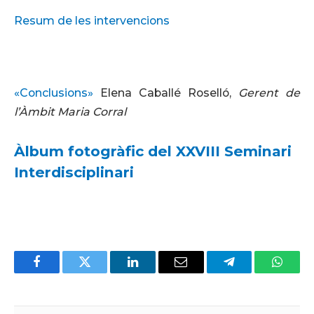
Resum de les intervencions
«Conclusions»
Elena Caballé Roselló,
Gerent de
l’Àmbit Maria Corral
Àlbum fotogràfic del XXVIII Seminari
Interdisciplinari
Facebook
Twitter
LinkedIn
Email
Telegram
Whats