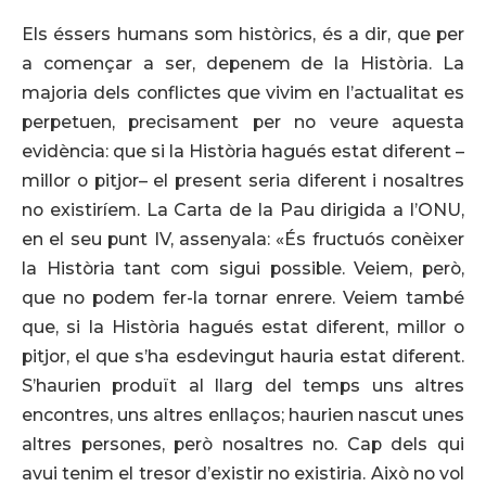
Els éssers humans som històrics, és a dir, que per
a començar a ser, depenem de la Història. La
majoria dels conflictes que vivim en l’actualitat es
perpetuen, precisament per no veure aquesta
evidència: que si la Història hagués estat diferent –
millor o pitjor– el present seria diferent i nosaltres
no existiríem. La Carta de la Pau dirigida a l’ONU,
en el seu punt IV, assenyala: «És fructuós conèixer
la Història tant com sigui possible. Veiem, però,
que no podem fer-la tornar enrere. Veiem també
que, si la Història hagués estat diferent, millor o
pitjor, el que s’ha esdevingut hauria estat diferent.
S’haurien produït al llarg del temps uns altres
encontres, uns altres enllaços; haurien nascut unes
altres persones, però nosaltres no. Cap dels qui
avui tenim el tresor d’existir no existiria. Això no vol