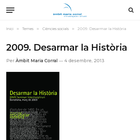
Inici
»
Temes
»
Ciències socials
»
2009. Desarmar la Història
2009. Desarmar la Història
Per
Àmbit Maria Corral
4 desembre, 2013