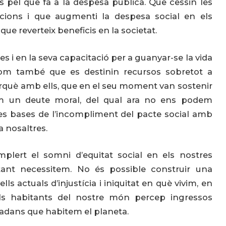
 pel que fa a la despesa pública. Que cessin les
acions i que augmenti la despesa social en els
que reverteix beneficis en la societat.
s i en la seva capacitació per a guanyar-se la vida
om també que es destinin recursos sobretot a
perquè amb ells, que en el seu moment van sostenir
nim un deute moral, del qual ara no ens podem
les bases de l’incompliment del pacte social amb
a nosaltres.
lert el somni d’equitat social en els nostres
tant necessitem. No és possible construir una
ls actuals d’injustícia i iniquitat en què vivim, en
s habitants del nostre món percep ingressos
tadans que habitem el planeta.