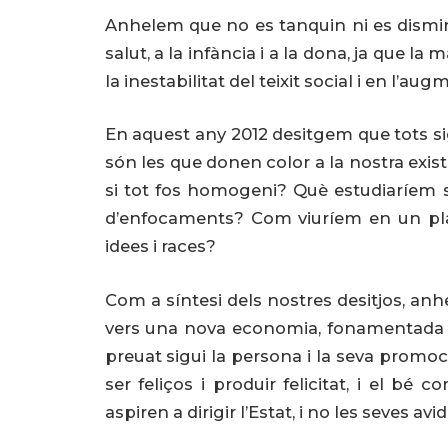
Anhelem que no es tanquin ni es disminu
salut, a la infància i a la dona, ja que 
la inestabilitat del teixit social i en l’aug
En aquest any 2012 desitgem que tots si
són les que donen color a la nostra existèn
si tot fos homogeni? Què estudiaríem 
d’enfocaments? Com viuríem en un pla
idees i races?
Com a síntesi dels nostres desitjos, a
vers una nova economia, fonamentada en 
preuat sigui la persona i la seva promoc
ser feliços i produir felicitat, i el bé 
aspiren a dirigir l’Estat, i no les seves av