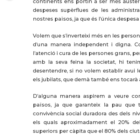
continents ens portin a ser més austers
despeses supèrflues de les administr
nostres països, ja que és l’única despesa 
Volem que s’inverteixi més en les persone
d’una manera independent i digna. C
l’atenció i cura de les persones grans, 
amb la seva feina la societat, hi te
desentendre, si no volem establir avui 
els jubilats, que demà també ens tocarà 
D’alguna manera aspirem a veure comp
països, ja que garanteix la pau que 
convivència social duradora des dels nivel
els quals aproximadament el 20% del
superiors per càpita que el 80% dels ciu