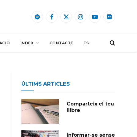
Spotify
Facebook
X
Instagram
YouTube
Flickr
(Twitter)
ACIÓ
ÍNDEX
CONTACTE
ES
ÚLTIMS ARTICLES
Comparteix el teu
llibre
Informar-se sense