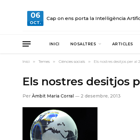
06
Cap on ens porta la Intel·ligència Artifi
OCT.
INICI
NOSALTRES
ARTICLES
Inici
»
Temes
»
Ciències socials
»
Els nostres desitjos per al 
Els nostres desitjos p
Per
Àmbit Maria Corral
2 desembre, 2013