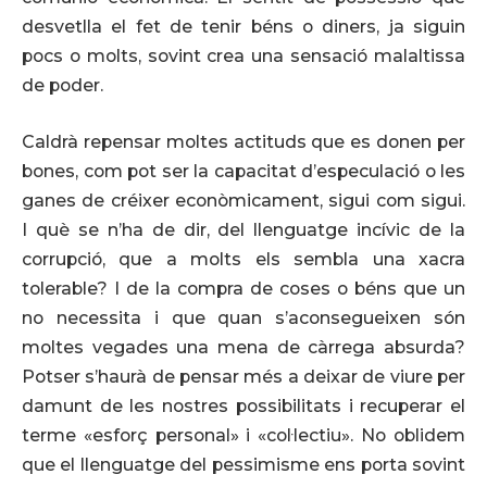
desvetlla el fet de tenir béns o diners, ja siguin
pocs o molts, sovint crea una sensació malaltissa
de poder.
Caldrà repensar moltes actituds que es donen per
bones, com pot ser la capacitat d’especulació o les
ganes de créixer econòmicament, sigui com sigui.
I què se n’ha de dir, del llenguatge incívic de la
corrupció, que a molts els sembla una xacra
tolerable? I de la compra de coses o béns que un
no necessita i que quan s’aconsegueixen són
moltes vegades una mena de càrrega absurda?
Potser s’haurà de pensar més a deixar de viure per
damunt de les nostres possibilitats i recuperar el
terme «esforç personal» i «col·lectiu». No oblidem
que el llenguatge del pessimisme ens porta sovint