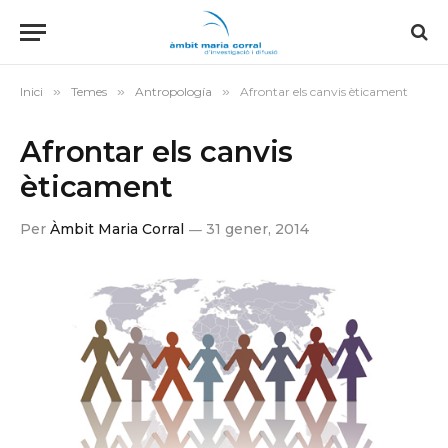
Inici
»
Temes
»
Antropología
»
Afrontar els canvis èticament
Afrontar els canvis
èticament
Per
Àmbit Maria Corral
31 gener, 2014