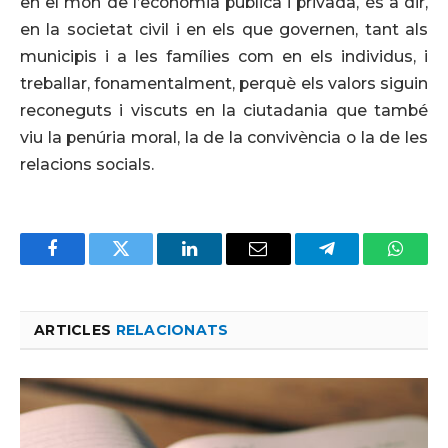
en el món de l’economia pública i privada, és a dir,
en la societat civil i en els que governen, tant als
municipis i a les famílies com en els individus, i
treballar, fonamentalment, perquè els valors siguin
reconeguts i viscuts en la ciutadania que també
viu la penúria moral, la de la convivència o la de les
relacions socials.
Facebook
Twitter
LinkedIn
Email
Telegram
Whats
ARTICLES
RELACIONATS