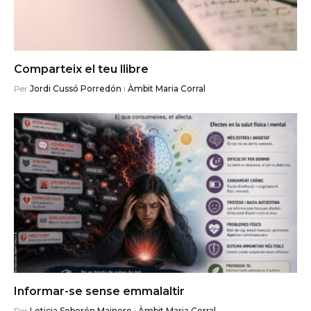
Comparteix el teu llibre
Per
Jordi Cussó Porredón
i
Àmbit Maria Corral
Informar-se sense emmalaltir
Per
Leticia Soberón Mainero
i
Àmbit Maria Corral