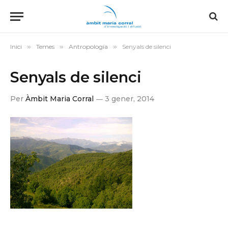
Inici
»
Temes
»
Antropología
»
Senyals de silenci
Senyals de silenci
Per
Àmbit Maria Corral
3 gener, 2014