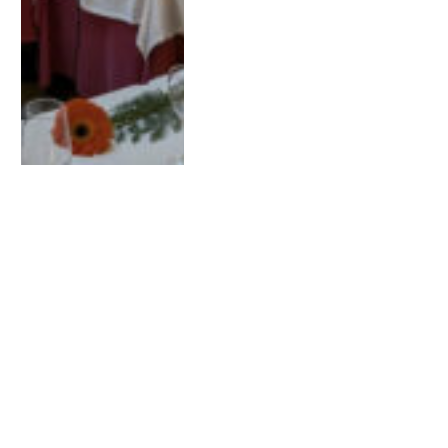
ÚLTIM ESPAI DE FORMACIÓ
El combat contra el
desencís. Algunes claus