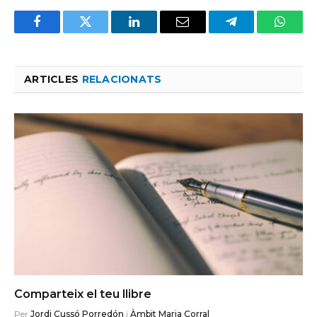
Facebook
Twitter
LinkedIn
Email
Telegram
Whats
ARTICLES
RELACIONATS
Comparteix el teu llibre
Per
Jordi Cussó Porredón
i
Àmbit Maria Corral