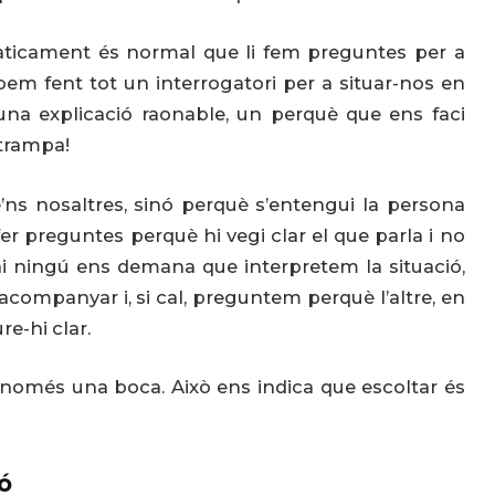
cament és normal que li fem preguntes per a
em fent tot un interrogatori per a situar-nos en
 una explicació raonable, un perquè que ens faci
 trampa!
ns nosaltres, sinó perquè s’entengui la persona
 preguntes perquè hi vegi clar el que parla i no
ni ningú ens demana que interpretem la situació,
ompanyar i, si cal, preguntem perquè l’altre, en
re-hi clar.
 només una boca. Això ens indica que escoltar és
ó