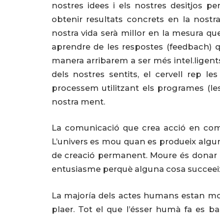
nostres idees i els nostres desitjos pe
obtenir resultats concrets en la nos
nostra vida serà millor en la mesura 
aprendre de les respostes (feedbach)
manera arribarem a ser més intel.ligents
dels nostres sentits, el cervell rep l
processem utilitzant els programes (le
nostra ment.
La comunicació que crea acció en com
L’univers es mou quan es produeix algu
de creació permanent. Moure és donar un
entusiasme perquè alguna cosa succeeix
La majoría dels actes humans estan motiv
plaer. Tot el que l’ésser humà fa es ba