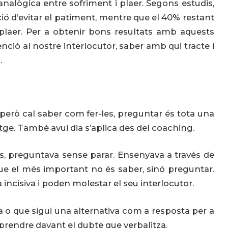
nalògica entre sofriment i plaer. Segons estudis,
ió d’evitar el patiment, mentre que el 40% restant
l plaer. Per a obtenir bons resultats amb aquests
ció al nostre interlocutor, saber amb qui tracte i
.
però cal saber com fer-les, preguntar és tota una
ge. També avui dia s’aplica des del coaching.
vis, preguntava sense parar. Ensenyava a través de
ue el més important no és saber, sinó preguntar.
cisiva i poden molestar el seu interlocutor.
 o que sigui una alternativa com a resposta per a
eprendre davant el dubte que verbalitza.