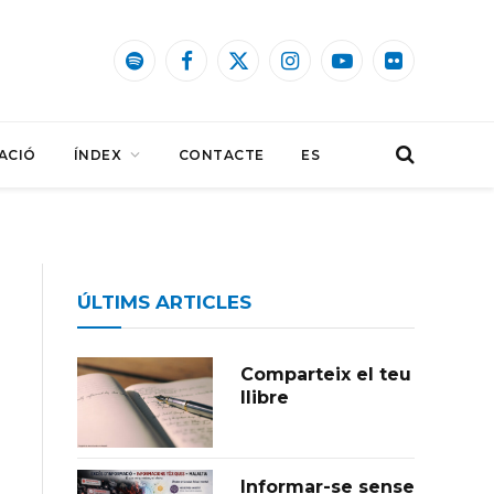
Spotify
Facebook
X
Instagram
YouTube
Flickr
(Twitter)
ACIÓ
ÍNDEX
CONTACTE
ES
ÚLTIMS ARTICLES
Comparteix el teu
llibre
Informar-se sense