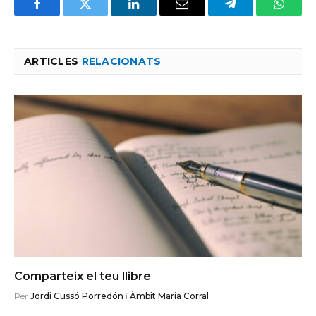
Facebook
Twitter
LinkedIn
Email
Telegram
Whats
ARTICLES
RELACIONATS
Comparteix el teu llibre
Per
Jordi Cussó Porredón
i
Àmbit Maria Corral