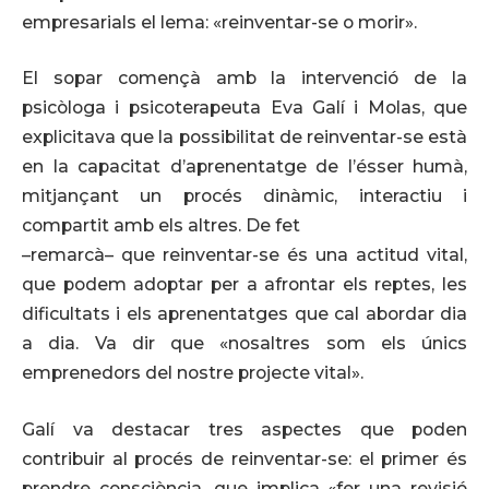
empresarials el lema: «reinventar-se o morir».
El sopar començà amb la intervenció de la
psicòloga i psicoterapeuta
Eva Galí i Molas,
que
explicitava que la possibilitat de reinventar-se està
en la capacitat d’aprenentatge de l’ésser humà,
mitjançant un procés dinàmic, interactiu i
compartit amb els altres. De fet
–remarcà– que reinventar-se és una actitud vital,
que podem adoptar per a afrontar els reptes, les
dificultats i els aprenentatges que cal abordar dia
a dia. Va dir que «nosaltres som els únics
emprenedors del nostre projecte vital».
Galí va destacar tres aspectes que poden
contribuir al procés de reinventar-se: el primer és
prendre consciència, que implica «fer una revisió