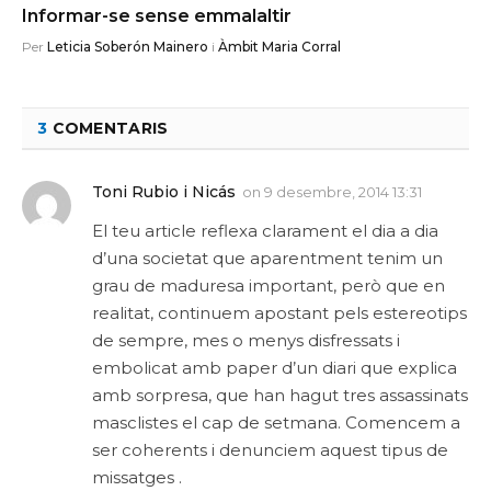
Informar-se sense emmalaltir
Per
Leticia Soberón Mainero
i
Àmbit Maria Corral
3
COMENTARIS
Toni Rubio i Nicás
on
9 desembre, 2014 13:31
El teu article reflexa clarament el dia a dia
d’una societat que aparentment tenim un
grau de maduresa important, però que en
realitat, continuem apostant pels estereotips
de sempre, mes o menys disfressats i
embolicat amb paper d’un diari que explica
amb sorpresa, que han hagut tres assassinats
masclistes el cap de setmana. Comencem a
ser coherents i denunciem aquest tipus de
missatges .