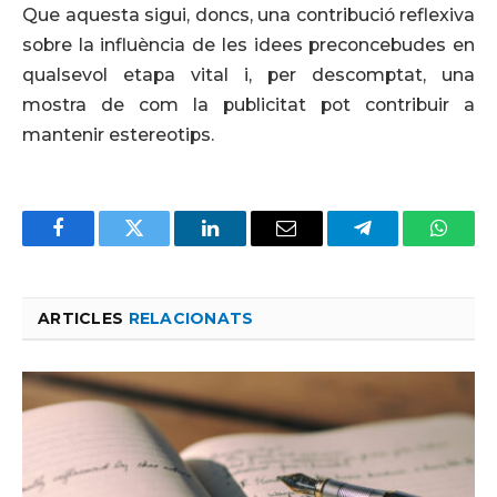
Que aquesta sigui, doncs, una contribució reflexiva
sobre la influència de les idees preconcebudes en
qualsevol etapa vital i, per descomptat, una
mostra de com la publicitat pot contribuir a
mantenir estereotips.
Facebook
Twitter
LinkedIn
Email
Telegram
Whats
ARTICLES
RELACIONATS