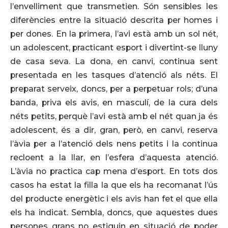
l’envelliment que transmetien. Són sensibles les
diferències entre la situació descrita per homes i
per dones. En la primera, l’avi està amb un sol nét,
un adolescent, practicant esport i divertint-se lluny
de casa seva. La dona, en canvi, continua sent
presentada en les tasques d’atenció als néts. El
preparat serveix, doncs, per a perpetuar rols; d’una
banda, priva els avis, en masculí, de la cura dels
néts petits, perquè l’avi està amb el nét quan ja és
adolescent, és a dir, gran, però, en canvi, reserva
l’àvia per a l’atenció dels nens petits i la continua
recloent a la llar, en l’esfera d’aquesta atenció.
L’àvia no practica cap mena d’esport. En tots dos
casos ha estat la filla la que els ha recomanat l’ús
del producte energètic i els avis han fet el que ella
els ha indicat. Sembla, doncs, que aquestes dues
persones grans no estiguin en situació de poder