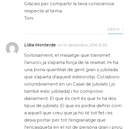
Gràcies per compartir la teva consciencia
respecte al tema.
Toni
REPLY
Lídia Monterde
on
10 desembre, 2014 15:36
Sortosament, el missatge que transmet
l’anunci, ja s’aparta força de la realitat. Hi ha
una bona quantitat de gent gran o jubilada
que s’aparta d’aquest esteorotip. Col.laboro
voluntàriament en un Casal de jubilats ( jo
també estic jubilada) i ho comprovo
diariament. El que és cert és que hi ha dos
tipus de jubilats. El que es podria definir com
a aquell que creu que ja ho té tot fet i es
deixa portar per tot l’engranatge que
l’encasqueta en el rol de persona gran i prou.