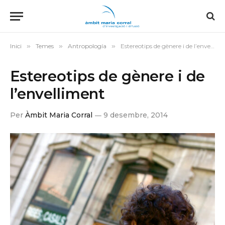
Inici
»
Temes
»
Antropología
»
Estereotips de gènere i de l’envelliment
Estereotips de gènere i de
l’envelliment
Per
Àmbit Maria Corral
9 desembre, 2014