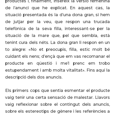
productes i, finalment, insereix la versió femenina
de l’anunci que he explicat. En aquest cas, la
situació presentada és la d’una dona gran, si hem
de jutjar per la veu, que respon una trucada
telefònica de la seva filla, interessant-se per la
situació de la mare que, pel que sembla, està
tenint cura dels néts. La dona gran li respon en un
to alegre: «No et preocupis, filla, estic molt bé
cuidant els nens; d’ençà que em vas recomanar el
producte en qüestió i me’l prenc em trobo
estupendament i amb molta vitalitat». Fins aquí la
descripció dels dos anuncis.
Els primers cops que sentia esmentar el producte
vaig tenir una certa sensació de malestar. Llavors
vaig reflexionar sobre el contingut dels anuncis,
sobre els estereotips de gènere i les referències a