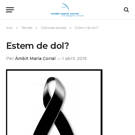
Inici
»
Temes
»
Ciències socials
»
Estem de dol?
Estem de dol?
Per
Àmbit Maria Corral
1 abril, 2015