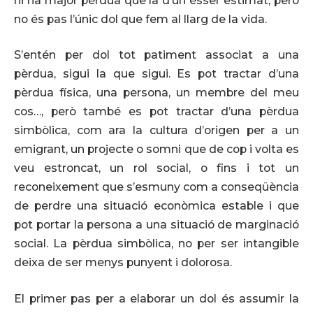
hi ha major pèrdua que la d’un ésser estimat, però
no és pas l’únic dol que fem al llarg de la vida.
S’entén per dol tot patiment associat a una
pèrdua, sigui la que sigui. Es pot tractar d’una
pèrdua física, una persona, un membre del meu
cos…, però també es pot tractar d’una pèrdua
simbòlica, com ara la cultura d’origen per a un
emigrant, un projecte o somni que de cop i volta es
veu estroncat, un rol social, o fins i tot un
reconeixement que s’esmuny com a conseqüència
de perdre una situació econòmica estable i que
pot portar la persona a una situació de marginació
social. La pèrdua simbòlica, no per ser intangible
deixa de ser menys punyent i dolorosa.
El primer pas per a elaborar un dol és assumir la