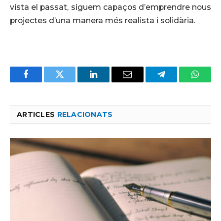
vista el passat, siguem capaços d’emprendre nous
projectes d’una manera més realista i solidària.
Facebook
Twitter
LinkedIn
Email
Telegram
Whats
ARTICLES
RELACIONATS