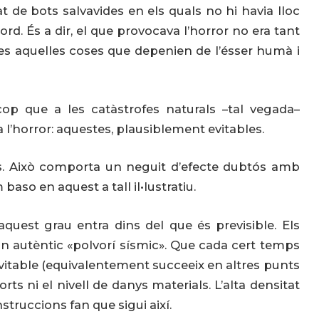
t de bots salvavides en els quals no hi havia lloc
rd. És a dir, el que provocava l’horror no era tant
tes aquelles coses que depenien de l’ésser humà i
op que a les catàstrofes naturals –tal vegada–
a l’horror: aquestes, plausiblement evitables.
ics. Això comporta un neguit d’efecte dubtós amb
so en aquest a tall il•lustratiu.
aquest grau entra dins del que és previsible. Els
 autèntic «polvorí sísmic». Que cada cert temps
vitable (equivalentement succeeix en altres punts
rts ni el nivell de danys materials. L’alta densitat
struccions fan que sigui així.