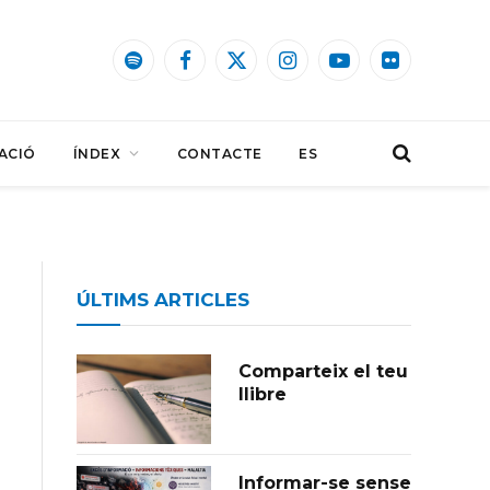
Spotify
Facebook
X
Instagram
YouTube
Flickr
(Twitter)
ACIÓ
ÍNDEX
CONTACTE
ES
ÚLTIMS ARTICLES
Comparteix el teu
llibre
Informar-se sense