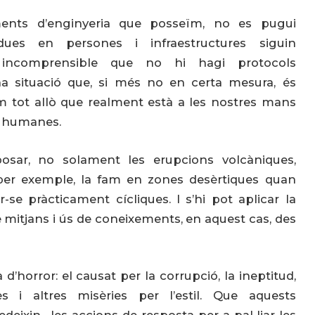
ents d’enginyeria que posseïm, no es pugui
ues en persones i infraestructures siguin
 incomprensible que no hi hagi protocols
a situació que, si més no en certa mesura, és
em tot allò que realment està a les nostres mans
s humanes.
sar, no solament les erupcions volcàniques,
per exemple, la fam en zones desèrtiques quan
se pràcticament cícliques. I s’hi pot aplicar la
de mitjans i ús de coneixements, en aquest cas, des
d’horror: el causat per la corrupció, la ineptitud,
es i altres misèries per l’estil. Que aquests