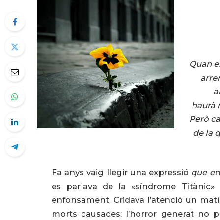
Quan es
arre
a
haurà 
Però ca
de la 
Fa anys vaig llegir una expressió
que e
m
es parlava de la «síndrome Titànic» 
enfonsament. Cridava l’atenció un matís
morts causades: l’horror generat no pe