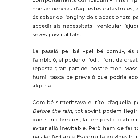
comportaments compliquin –i fins impede
conseqüències d’aquestes catàstrofes, és
és saber de l’enginy dels apassionats p
accedir als necessitats i vehicular l’ajud
seves possibilitats.
La passió pel bé –pel bé comú–, és
l’ambició, el poder o l’odi. I font de cr
reposta gran part del nostre món. Massa 
humil tasca de previsió que podria acota
alguna.
Com bé sintetitzava el títol d’aquella 
Before the rain
, tot sovint podem lleg
que, si no fem res, la tempesta acabarà 
evitar allò inevitable. Però hem de fer
pal•liar l’evitable. Es compta en vides h