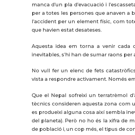
manca d’un pla d’evacuació i l’escasseta
per a totes les persones que anaven a bo
l’accident per un element físic, com to
que havien estat desateses.
Aquesta idea em torna a venir cada c
inevitables, s’hi han de sumar raons per 
No vull fer un elenc de fets catastròf
vista a respondre activament. Només em ba
Que el Nepal sofreixi un terratrèmol d’
tècnics consideren aquesta zona com un
es produeixi alguna cosa així sembla ine
del planeta). Però no ho és la xifra de mo
de població i, un cop més, el tipus de con