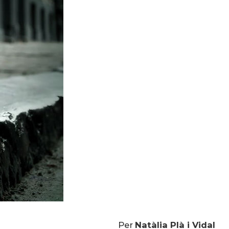
Per
Natàlia Plà i Vidal