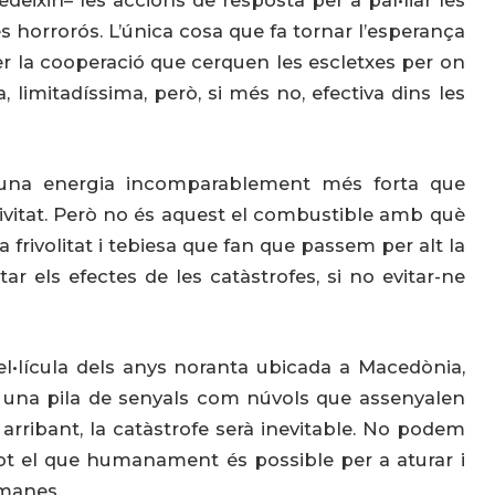
ixin– les accions de resposta per a pal•liar les
 horrorós. L’única cosa que fa tornar l’esperança
er la cooperació que cerquen les escletxes per on
a, limitadíssima, però, si més no, efectiva dins les
 una energia incomparablement més forta que
eativitat. Però no és aquest el combustible amb què
frivolitat i tebiesa que fan que passem per alt la
r els efectes de les catàstrofes, si no evitar-ne
pel•lícula dels anys noranta ubicada a Macedònia,
ir una pila de senyals com núvols que assenyalen
arribant, la catàstrofe serà inevitable. No podem
 tot el que humanament és possible per a aturar i
umanes.