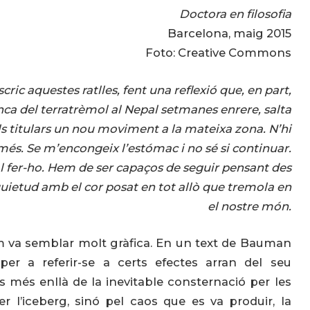
Doctora en filosofia
Barcelona, maig 2015
Foto:
Creative Commons
cric aquestes ratlles, fent una reflexió que, en part,
nca del terratrèmol al Nepal setmanes enrere, salta
ls titulars un nou moviment a la mateixa zona. N’hi
més. Se m’encongeix l’estómac i no sé si continuar.
l fer-ho. Hem de ser capaços de seguir pensant des
quietud amb el cor posat en tot allò que tremola en
el nostre món
.
 va semblar molt gràfica. En un text de Bauman
per a referir-se a certs efectes arran del seu
 més enllà de la inevitable consternació per les
r l’iceberg, sinó pel caos que es va produir, la