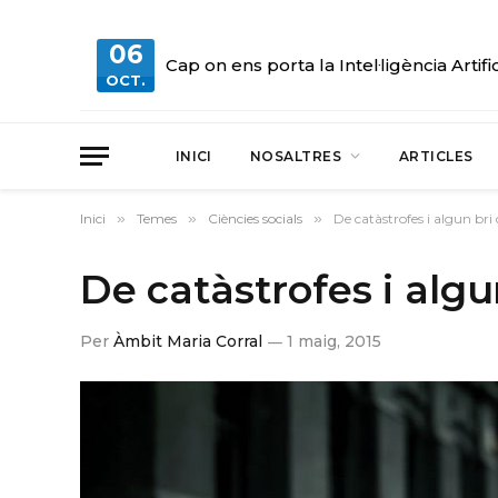
06
Cap on ens porta la Intel·ligència Artifi
OCT.
INICI
NOSALTRES
ARTICLES
Inici
»
Temes
»
Ciències socials
»
De catàstrofes i algun bri
De catàstrofes i algu
Per
Àmbit Maria Corral
1 maig, 2015