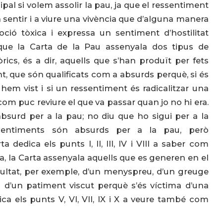
pal si volem assolir la pau, ja que el ressentiment
 sentir i a viure una vivència que d’alguna manera
oció tòxica i expressa un sentiment d’hostilitat
 que la Carta de la Pau assenyala dos tipus de
ics, és a dir, aquells que s’han produït per fets
 que són qualificats com a absurds perquè, si és
em vist i si un ressentiment és radicalitzar una
com puc reviure el que va passar quan jo no hi era.
bsurd per a la pau; no diu que ho sigui per a la
sentiments són absurds per a la pau, però
a dedica els punts I, II, III, IV i VIII a saber com
nda, la Carta assenyala aquells que es generen en el
resultat, per exemple, d’un menyspreu, d’un greuge
 o d’un patiment viscut perquè s’és víctima d’una
ca els punts V, VI, VII, IX i X a veure també com