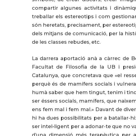
compartir algunes activitats i dinàmiq
treballar els estereotips i com gestion
són heretats, precisament, per estereot
dels mitjans de comunicació, per la històr
de les classes rebudes, etc.
La darrera aportació anà a càrrec de B
Facultat de Filosofia de la UB i pres
Catalunya, que concretava que «el ress
perquè és de mamífers socials i vulnerab
humà saber que hem tingut, tenim i tindr
ser éssers socials, mamífers, que naixem 
ens fem mal i fem mal.» Davant de divers
hi ha dues possibilitats per a batallar-hi
ser intel•ligent per a adonar-te que no va
d’una dimensió més terapèutica per a 