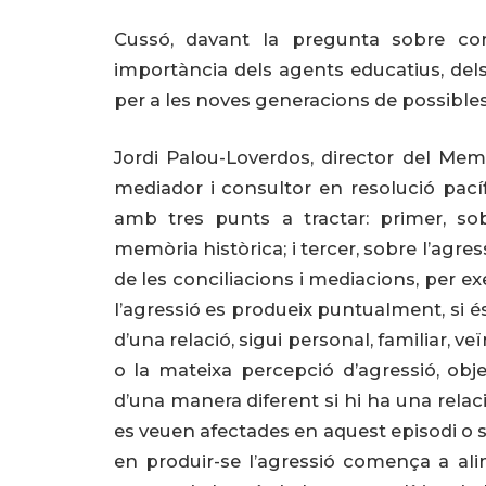
Cussó, davant la pregunta sobre com
importància dels agents educatius, dels
per a les noves generacions de possibles
Jordi Palou-Loverdos, director del Mem
mediador i consultor en resolució pacíf
amb tres punts a tractar: primer, sob
memòria històrica; i tercer, sobre l’agres
de les conciliacions i mediacions, per ex
l’agressió es produeix puntualment, si é
d’una relació, sigui personal, familiar, v
o la mateixa percepció d’agressió, obje
d’una manera diferent si hi ha una rela
es veuen afectades en aquest episodi o s
en produir-se l’agressió comença a ali