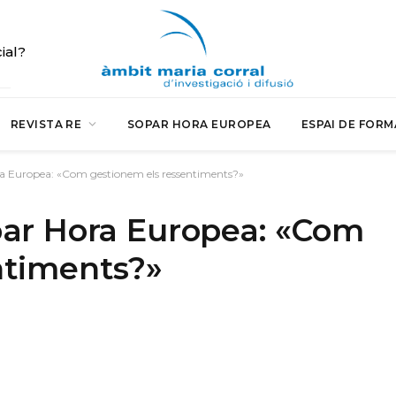
cial?
REVISTA RE
SOPAR HORA EUROPEA
ESPAI DE FORM
ra Europea: «Com gestionem els ressentiments?»
par Hora Europea: «Com
ntiments?»