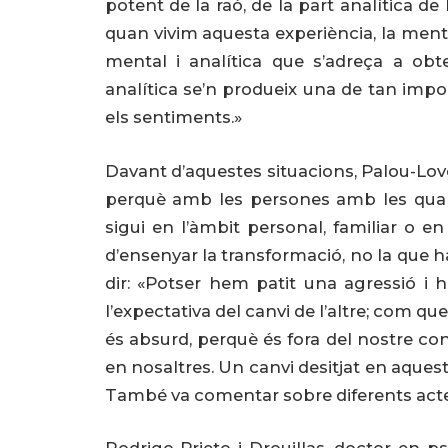
potent de la raó, de la part analítica 
quan vivim aquesta experiència, la ment e
mental i analítica que s’adreça a obte
analítica se’n produeix una de tan impo
els sentiments.»
Davant d’aquestes situacions, Palou-Lov
perquè amb les persones amb les quals
sigui en l’àmbit personal, familiar o e
d’ensenyar la transformació, no la que ha 
dir: «Potser hem patit una agressió i 
l’expectativa del canvi de l’altre; com que 
és absurd, perquè és fora del nostre cont
en nosaltres. Un canvi desitjat en aquest
També va comentar sobre diferents acte