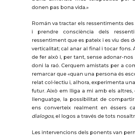
donen pas bona vida.»
Román va tractar els ressentiments des d
i prendre consciència dels ressen
ressentiment que es pateix i es viu des de
verticalitat; cal anar al final i tocar fo
de fer això i, per tant, sense adonar-no
doni la raó. Cerquem amistats per a com
remarcar que «quan una persona és escol
relat col•lectiu i, alhora, experimenta una
futur. Això em lliga a mi amb els altres
llenguatge, la possibilitat de compart
ens converteix realment en éssers c
dialogos
, el logos a través de tots nosaltr
Les intervencions dels ponents van perm