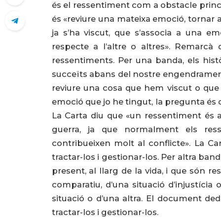
és el ressentiment com a obstacle princi
és «reviure una mateixa emoció, tornar a
ja s’ha viscut, que s’associa a una em
respecte a l’altre o altres». Remarcà
ressentiments. Per una banda, els històr
succeïts abans del nostre engendrament,
reviure una cosa que hem viscut o que h
emoció que jo he tingut, la pregunta és 
La Carta diu que «un ressentiment és a
guerra, ja que normalment els res
contribueixen molt al conflicte». La Cart
tractar-los i gestionar-los. Per altra ba
present, al llarg de la vida, i que són 
comparatiu, d’una situació d’injustícia
situació o d’una altra. El document dedi
tractar-los i gestionar-los.