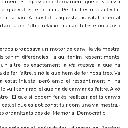
de la ment. Si repassem internament què ens passa
l que vol és tenir la raó. Per tant és una activitat
nir la raó. Al costat d’aquesta activitat mental
rtant com l’altra, relacionada amb les emocions i
erdos proposava un motor de canvi: la via mestra,
 tenim diferències i a qui tenim ressentiments,
n un altre, és exactament la
via mestra
la que ha
de fer l’altre, sinó la que hem de fer nosaltres. Va
ha estat injusta, però amb el ressentiment hi ha
jo vull tenir raó, el que ha de canviar és l’altre. Això
rol. El que sí podem fer és realitzar petits canvis
 cas, sí que es pot constituir com una via mestra.»
s organitzats des del Memorial Democràtic.