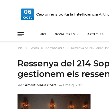
06
Cap on ens porta la Intel·ligència Artifi
OCT.
INICI
NOSALTRES
ARTICLES
Inici
»
Temes
»
Antropología
»
Ressenya del 214 Sopar Ho
Ressenya del 214 So
gestionem els resse
Per
Àmbit Maria Corral
1 maig, 2015