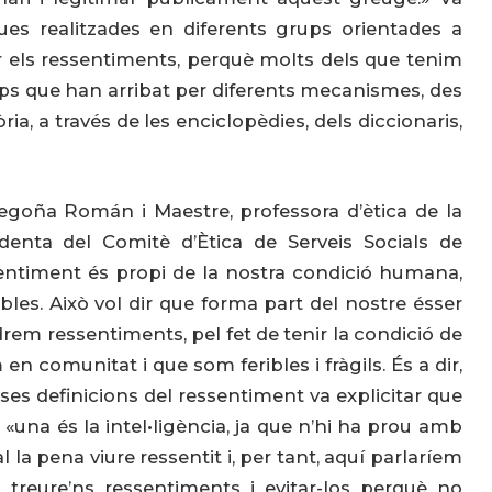
ues realitzades en diferents grups orientades a
ar els ressentiments, perquè molts dels que tenim
ips que han arribat per diferents mecanismes, des
ia, a través de les enciclopèdies, dels diccionaris,
egoña Román i Maestre, professora d’ètica de la
identa del Comitè d’Ètica de Serveis Socials de
entiment és propi de la nostra condició humana,
les. Això vol dir que forma part del nostre ésser
em ressentiments, pel fet de tenir la condició de
en comunitat i que som feribles i fràgils. És a dir,
es definicions del ressentiment va explicitar que
: «una és la intel•ligència, ja que n’hi ha prou amb
l la pena viure ressentit i, per tant, aquí parlaríem
treure’ns ressentiments i evitar-los perquè no