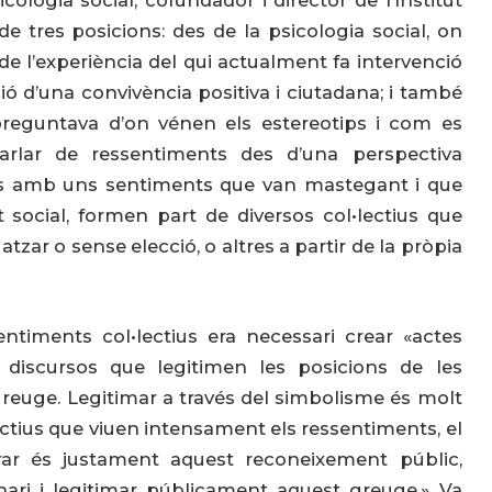
cologia social, cofundador i director de l’Institut
 de tres posicions: des de la psicologia social, on
 de l’experiència del qui actualment fa intervenció
ció d’una convivència positiva i ciutadana; i també
preguntava d’on vénen els estereotips i com es
arlar de ressentiments des d’una perspectiva
nes amb uns sentiments que van mastegant i que
 social, formen part de diversos col•lectius que
tzar o sense elecció, o altres a partir de la pròpia
ntiments col•lectius era necessari crear «actes
n discursos que legitimen les posicions de les
euge. Legitimar a través del simbolisme és molt
ectius que viuen intensament els ressentiments, el
rar és justament aquest reconeixement públic,
inari i legitimar públicament aquest greuge.» Va