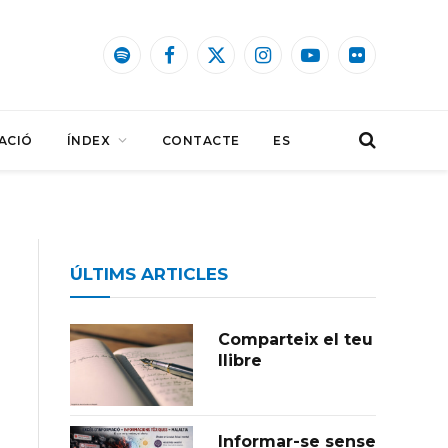
Spotify
Facebook
X
Instagram
YouTube
Flickr
(Twitter)
ACIÓ
ÍNDEX
CONTACTE
ES
ÚLTIMS ARTICLES
Comparteix el teu
llibre
Informar-se sense