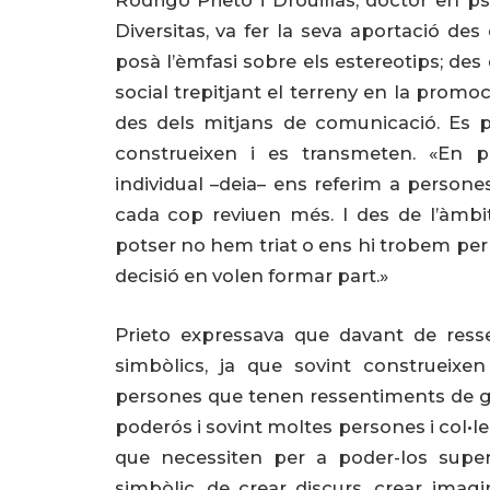
Rodrigo Prieto i Drouillas, doctor en psi
Diversitas, va fer la seva aportació des
posà l’èmfasi sobre els estereotips; des
social trepitjant el terreny en la promo
des dels mitjans de comunicació. Es 
construeixen i es transmeten. «En p
individual –deia– ens referim a perso
cada cop reviuen més. I des de l’àmbit
potser no hem triat o ens hi trobem per a
decisió en volen formar part.»
Prieto expressava que davant de resse
simbòlics, ja que sovint construeixe
persones que tenen ressentiments de gr
poderós i sovint moltes persones i col•l
que necessiten per a poder-los supe
simbòlic, de crear discurs, crear imag