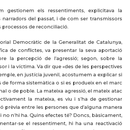
 gestionem els ressentiments, explicitava la
 narradors del passat, i de com ser transmissors
 processos de reconciliació.
orial Democràtic de la Generalitat de Catalunya,
ica de conflictes, va presentar la seva aportació
re la percepció de l’agressió; segon, sobre la
sor i la víctima. Va dir que «des de les perspectives
emple, en justícia juvenil, acostumem a explicar si
s de forma sistemàtica o si es produeix en el marc
eïnal o de poble. La mateixa agressió, el mateix atac
ctivament la mateixa, es viu i s’ha de gestionar
ció prèvia entre les persones que d’alguna manera
i no n’hi ha. Quins efectes té? Doncs, bàsicament,
mentar-se el ressentiment, hi ha una reactivació