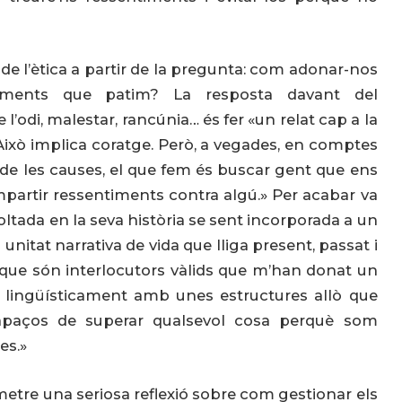
e l’ètica a partir de la pregunta: com adonar-nos
timents que patim? La resposta davant del
 l’odi, malestar, rancúnia… és fer «un relat cap a la
ns. Això implica coratge. Però, a vegades, en comptes
s de les causes, el que fem és buscar gent que ens
partir ressentiments contra algú.» Per acabar va
tada en la seva història se sent incorporada a un
 unitat narrativa de vida que lliga present, passat i
, que són interlocutors vàlids que m’han donat un
ir lingüísticament amb unes estructures allò que
apaços de superar qualsevol cosa perquè som
es.»
etre una seriosa reflexió sobre com gestionar els