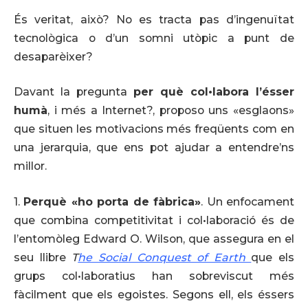
És veritat, això? No es tracta pas d’ingenuïtat
tecnològica o d’un somni utòpic a punt de
desaparèixer?
Davant la pregunta
per què col•labora l’ésser
humà
, i més a Internet?, proposo uns «esglaons»
que situen les motivacions més freqüents com en
una jerarquia, que ens pot ajudar a entendre’ns
millor.
1.
Perquè «ho porta de fàbrica»
. Un enfocament
que combina competitivitat i col•laboració és de
l’entomòleg Edward O. Wilson, que assegura en el
seu llibre
T
he Social Conquest of Earth
que els
grups col•laboratius han sobreviscut més
fàcilment que els egoistes. Segons ell, els éssers