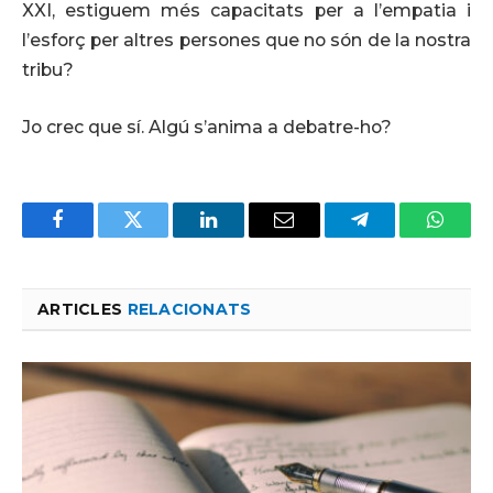
XXI, estiguem més capacitats per a l’empatia i
l’esforç per altres persones que no són de la nostra
tribu?
Jo crec que sí. Algú s’anima a debatre-ho?
Facebook
Twitter
LinkedIn
Email
Telegram
Whats
ARTICLES
RELACIONATS