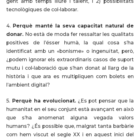
gent amb temps lliure i talent, i 2) possibilitats
tecnològiques de col•laborar.
4.
Perquè manté la seva capacitat natural de
donar.
No està de moda fer ressaltar les qualitats
positives de l’ésser humà, la qual cosa s’ha
identificat amb un «bonisme» o ingenuïtat, però,
¿podem ignorar els extraordinaris casos de suport
mutu i col•laboració que s’han donat al llarg de la
història i que ara es multipliquen com bolets en
l’ambient digital?
5.
Perquè ha evolucionat.
¿Es pot pensar que la
humanitat en el seu conjunt està avançant en això
que s’ha anomenat alguna vegada valors
humans? ¿És possible que, malgrat tanta barbàrie
com hem viscut el segle XX i en aquest inici del