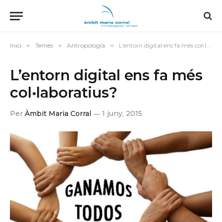
Inici
»
Temes
»
Antropología
»
L’entorn digital ens fa més col•laboratius?
L’entorn digital ens fa més
col•laboratius?
Per
Àmbit Maria Corral
1 juny, 2015