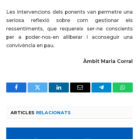
Les intervencions dels ponents van permetre una
seriosa reflexió sobre com gestionar els
ressentiments, que requereix ser-ne conscients
per a poder-nos-en alliberar i aconseguir una
convivència en pau.
Àmbit Maria Corral
Facebook
Twitter
LinkedIn
Email
Telegram
Whats
ARTICLES
RELACIONATS