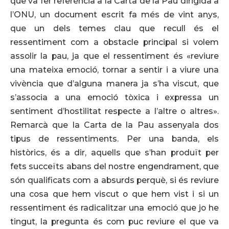
que va fer referència a la Carta de la Pau dirigida a
l’ONU, un document escrit fa més de vint anys,
que un dels temes clau que recull és el
ressentiment com a obstacle principal si volem
assolir la pau, ja que el ressentiment és «reviure
una mateixa emoció, tornar a sentir i a viure una
vivència que d’alguna manera ja s’ha viscut, que
s’associa a una emoció tòxica i expressa un
sentiment d’hostilitat respecte a l’altre o altres».
Remarcà que la Carta de la Pau assenyala dos
tipus de ressentiments. Per una banda, els
històrics, és a dir, aquells que s’han produït per
fets succeïts abans del nostre engendrament, que
són qualificats com a absurds perquè, si és reviure
una cosa que hem viscut o que hem vist i si un
ressentiment és radicalitzar una emoció que jo he
tingut, la pregunta és com puc reviure el que va