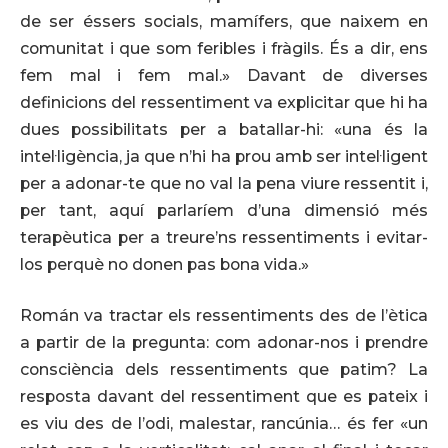
de ser éssers socials, mamífers, que naixem en
comunitat i que som feribles i fràgils. És a dir, ens
fem mal i fem mal.» Davant de diverses
definicions del ressentiment va explicitar que hi ha
dues possibilitats per a batallar-hi: «una és la
intel·ligència, ja que n’hi ha prou amb ser intel·ligent
per a adonar-te que no val la pena viure ressentit i,
per tant, aquí parlaríem d’una dimensió més
terapèutica per a treure’ns ressentiments i evitar-
los perquè no donen pas bona vida.»
Román va tractar els ressentiments des de l’ètica
a partir de la pregunta: com adonar-nos i prendre
consciència dels ressentiments que patim? La
resposta davant del ressentiment que es pateix i
es viu des de l’odi, malestar, rancúnia… és fer «un