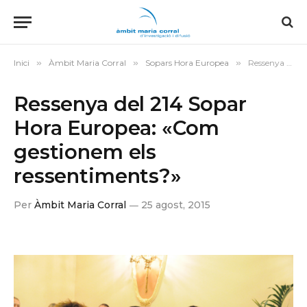
Inici
»
Àmbit Maria Corral
»
Sopars Hora Europea
»
Ressenya del 214 Sopar Hora Europea: «Com gestionem els ressentiments?»
Ressenya del 214 Sopar
Hora Europea: «Com
gestionem els
ressentiments?»
Per
Àmbit Maria Corral
25 agost, 2015