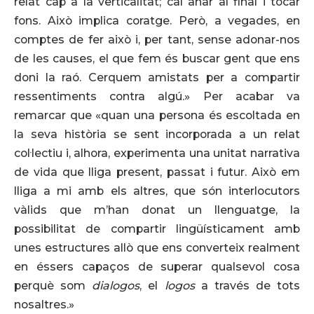
relat cap a la verticalitat; cal anar al final i tocar
fons. Això implica coratge. Però, a vegades, en
comptes de fer això i, per tant, sense adonar-nos
de les causes, el que fem és buscar gent que ens
doni la raó. Cerquem amistats per a compartir
ressentiments contra algú.» Per acabar va
remarcar que «quan una persona és escoltada en
la seva història se sent incorporada a un relat
col·lectiu i, alhora, experimenta una unitat narrativa
de vida que lliga present, passat i futur. Això em
lliga a mi amb els altres, que són interlocutors
vàlids que m’han donat un llenguatge, la
possibilitat de compartir lingüísticament amb
unes estructures allò que ens converteix realment
en éssers capaços de superar qualsevol cosa
perquè som
dialogos
, el
logos
a través de tots
nosaltres.»