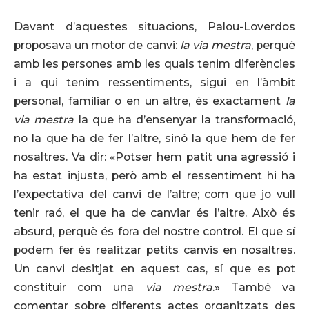
Davant d’aquestes situacions, Palou-Loverdos
proposava un motor de canvi:
la via mestra
, perquè
amb les persones amb les quals tenim diferències
i a qui tenim ressentiments, sigui en l’àmbit
personal, familiar o en un altre, és exactament
la
via
mestra
la que ha d’ensenyar la transformació,
no la que ha de fer l’altre, sinó la que hem de fer
nosaltres. Va dir: «Potser hem patit una agressió i
ha estat injusta, però amb el ressentiment hi ha
l’expectativa del canvi de l’altre; com que jo vull
tenir raó, el que ha de canviar és l’altre. Això és
absurd, perquè és fora del nostre control. El que sí
podem fer és realitzar petits canvis en nosaltres.
Un canvi desitjat en aquest cas, sí que es pot
constituir com una
via mestra
.» També va
comentar sobre diferents actes organitzats des