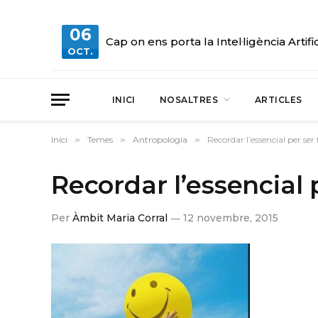
06
Cap on ens porta la Intel·ligència Artifi
OCT.
INICI
NOSALTRES
ARTICLES
Inici
»
Temes
»
Antropología
»
Recordar l’essencial per ser f
Recordar l’essencial p
Per
Àmbit Maria Corral
12 novembre, 2015