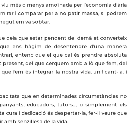
nt viu més o menys amoïnada per l’economia diària
al mirar i comparar per a no patir massa, si podrem
onegut em va sobtar.
ue deia que estar pendent del demà et converteix
r que ens hàgim de desentendre d’una manera
ntrari, entenc que el que cal és prendre absoluta
 present, del que cerquem amb allò que fem, del
que fem és integrar la nostra vida, unificant-la, i
pacitats que en determinades circumstàncies no
panyants, educadors, tutors…, o simplement els
 cura i dedicació és despertar-la, fer-li veure que
r amb senzillesa de la vida.