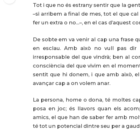
Tot i que no és estrany sentir que la ge
–si arribem a final de mes, tot el que c
fer un extra o no…–, en el cas d’aquest c
De sobte em va venir al cap una frase q
en esclau. Amb això no vull pas di
irresponsable del que vindrà; ben al co
consciència del que vivim en el moment
sentit que hi donem, i que amb això, el 
avançar cap a on volem anar.
La persona, home o dona, té moltes ca
posa en joc; és llavors quan els acom
amics, el que han de saber fer amb molta
té tot un potencial dintre seu per a gaudi