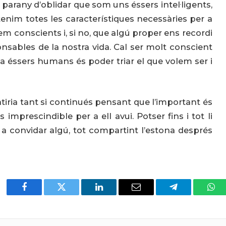
arany d’oblidar que som uns éssers intel·ligents,
e tenim totes les característiques necessàries per a
em conscients i, si no, que algú proper ens recordi
nsables de la nostra vida. Cal ser molt conscient
 éssers humans és poder triar el que volem ser i
ria tant si continués pensant que l’important és
imprescindible per a ell avui. Potser fins i tot li
 a convidar algú, tot compartint l’estona després
Facebook
Twitter
LinkedIn
Email
Telegram
Wha