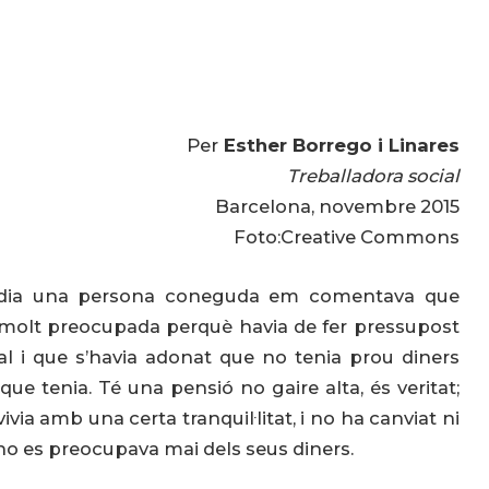
Per
Esther Borrego i Linares
Treballadora social
Barcelona, novembre 2015
Foto:Creative Commons
e dia una persona coneguda em comentava que
 molt preocupada perquè havia de fer pressupost
l i que s’havia adonat que no tenia prou diners
e tenia. Té una pensió no gaire alta, és veritat;
via amb una certa tranquil·litat, i no ha canviat ni
 no es preocupava mai dels seus diners.