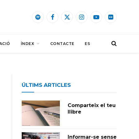
Spotify
Facebook
X
Instagram
YouTube
Flickr
(Twitter)
ACIÓ
ÍNDEX
CONTACTE
ES
ÚLTIMS ARTICLES
Comparteix el teu
llibre
Informar-se sense