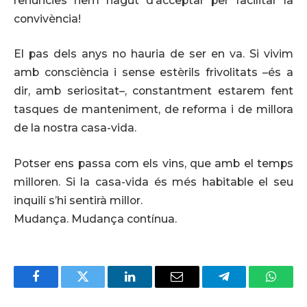
renúncies hem hagut d’acceptar per facilitar la
convivència!
El pas dels anys no hauria de ser en va. Si vivim
amb consciència i sense estèrils frivolitats –és a
dir, amb seriositat–, constantment estarem fent
tasques de manteniment, de reforma i de millora
de la nostra casa-vida.
Potser ens passa com els vins, que amb el temps
milloren. Si la casa-vida és més habitable el seu
inquilí s’hi sentirà millor.
Mudança. Mudança contínua.
Facebook
Twitter
LinkedIn
Email
Telegram
Whats