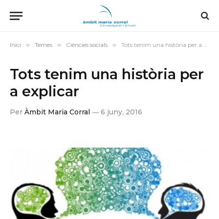
Inici
»
Temes
»
Ciències socials
»
Tots tenim una història per a explicar
Tots tenim una història per
a explicar
Per
Àmbit Maria Corral
6 juny, 2016