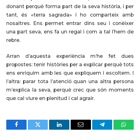
donant perquè forma part de la seva història, i per
tant, és «terra sagrada» i ho comparteix amb
nosaltres. Ens permet entrar dins seu i conèixer
una part seva, ens fa un regal i com a tal l’hem de
rebre.
Arran d’aquesta experiència m’he fet dues
propostes: tenir històries per a explicar perquè tots
ens enriquim amb les que expliquem i escoltem. I
l’altra: parar tota l’atenció quan una altra persona
m’explica la seva, perquè crec que són moments
que cal viure en plenitud i cal agrair.
Facebook
Twitter
LinkedIn
Email
Telegram
Whats