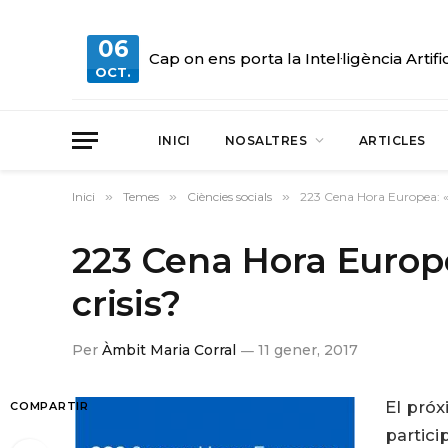
06
Cap on ens porta la Intel·ligència Artifi
OCT.
INICI
NOSALTRES
ARTICLES
Inici
»
Temes
»
Ciències socials
»
223 Cena Hora Europea: «
223 Cena Hora Europ
crisis?
Per
Àmbit Maria Corral
11 gener, 2017
El próx
COMPARTIR
partici