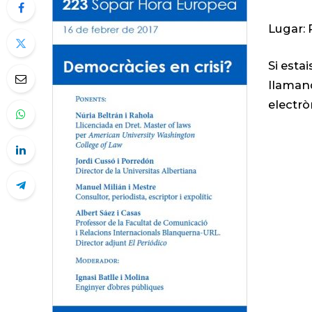
Lugar: 
Si esta
llamand
electrò