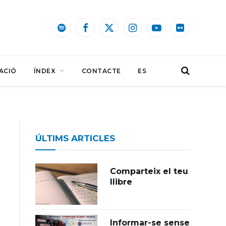
Spotify
Facebook
X
Instagram
YouTube
Flickr
(Twitter)
ACIÓ
ÍNDEX
CONTACTE
ES
ÚLTIMS ARTICLES
Comparteix el teu
llibre
Informar-se sense