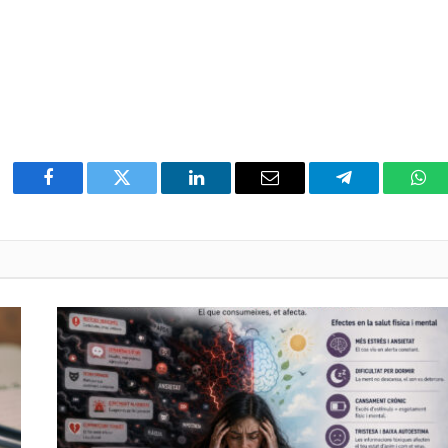
Facebook
Twitter
LinkedIn
Email
Telegram
Wha