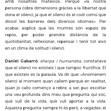
amb nosaltres mateixos. Perquè «la nostra
persona cobra dimensions gràcies a la llibertat que
dona el silenci, ja que el silenci és el codi comú que
dissol les barreres dels diversos idiomes». Per
acabar, explicà que les murtres són espais de
repòs, per poder prendre distància de la
quotidianitat, reflexionar, repensar i tenir tot això
en un clima de solitud i silenci.
Daniel Gabarró
,
sherpa i humanista
, constatava
que el silenci no existeix i que tampoc fructifica. El
que existeix és la paraula. Va dir que: «Anomenem
silenci al moment quan callem perquè en realitat,
quan jo callo començo a rebre, a ser, puc escoltar
una veu profunda dins meu que pregunta qui sóc,
què vull de la vida, què vull aportar a la vida.
Aquesta pregunta sempre hi és però, a vegades, el