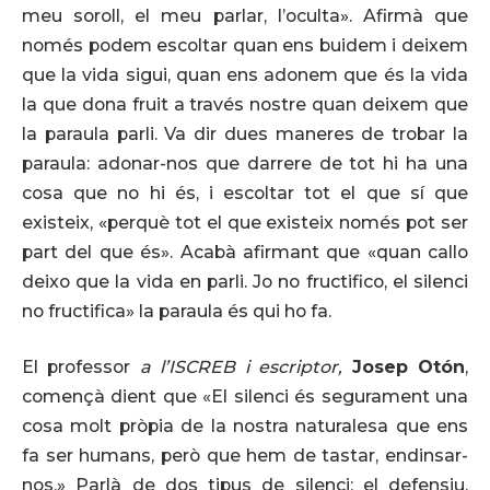
meu soroll, el meu parlar, l’oculta». Afirmà que
només podem escoltar quan ens buidem i deixem
que la vida sigui, quan ens adonem que és la vida
la que dona fruit a través nostre quan deixem que
la paraula parli. Va dir dues maneres de trobar la
paraula: adonar-nos que darrere de tot hi ha una
cosa que no hi és, i escoltar tot el que sí que
existeix, «perquè tot el que existeix només pot ser
part del que és». Acabà afirmant que «quan callo
deixo que la vida en parli. Jo no fructifico, el silenci
no fructifica» la paraula és qui ho fa.
El professor
a l’ISCREB i escriptor,
Josep Otón
,
començà dient que «El silenci és segurament una
cosa molt pròpia de la nostra naturalesa que ens
fa ser humans, però que hem de tastar, endinsar-
nos.» Parlà de dos tipus de silenci: el defensiu,