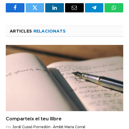
Facebook
Twitter
LinkedIn
Email
Telegram
Whats
ARTICLES
RELACIONATS
Comparteix el teu llibre
Per
Jordi Cussó Porredón
i
Àmbit Maria Corral