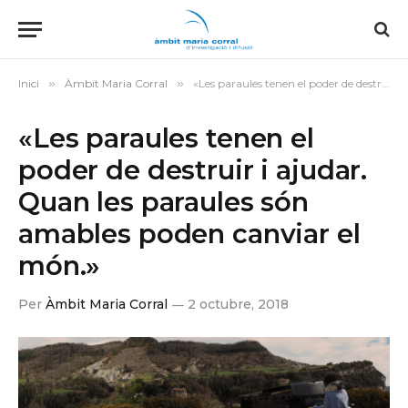
Inici
»
Àmbit Maria Corral
»
«Les paraules tenen el poder de destruir i ajudar. Quan les paraules són amables poden canviar el món.»
«Les paraules tenen el
poder de destruir i ajudar.
Quan les paraules són
amables poden canviar el
món.»
Per
Àmbit Maria Corral
2 octubre, 2018