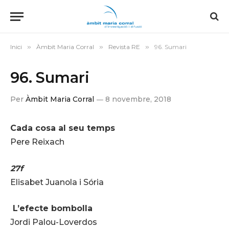
Inici
»
Àmbit Maria Corral
»
Revista RE
»
96. Sumari
96. Sumari
Per
Àmbit Maria Corral
8 novembre, 2018
Cada cosa al seu temps
Pere Reixach
27f
Elisabet Juanola i Sória
L’efecte bombolla
Jordi Palou-Loverdos