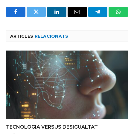
Facebook
Twitter
LinkedIn
Email
Telegram
Whats
ARTICLES
RELACIONATS
TECNOLOGIA VERSUS DESIGUALTAT