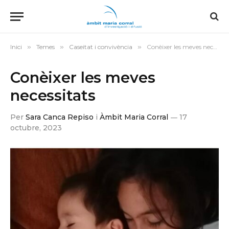
Inici
»
Temes
»
Caseitat i convivència
»
Conèixer les meves necessitats
Conèixer les meves
necessitats
Per
Sara Canca Repiso
i
Àmbit Maria Corral
17
octubre, 2023