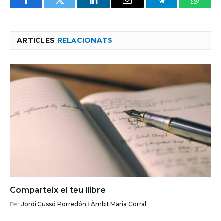
Facebook
Twitter
LinkedIn
Email
Telegram
Whats
ARTICLES
RELACIONATS
Comparteix el teu llibre
Per
Jordi Cussó Porredón
i
Àmbit Maria Corral