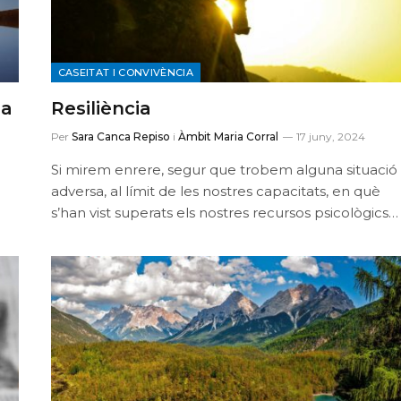
CASEITAT I CONVIVÈNCIA
ma
Resiliència
Per
Sara Canca Repiso
i
Àmbit Maria Corral
17 juny, 2024
Si mirem enrere, segur que trobem alguna situació
adversa, al límit de les nostres capacitats, en què
s’han vist superats els nostres recursos psicològics…