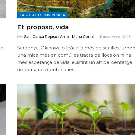
CASEITAT I CONVIVÈNCIA
Et proposo, vida
Per
Sara Canca Repiso
i
Àmbit Maria Corral
11 desembre, 2023
ra
Sardenya, Okinawa o Icària, a més de ser illes, tene
una mica més en comú: es tracta de llocs on hi ha
més esperança de vida, existint un alt percentatge
de persones centenàries…