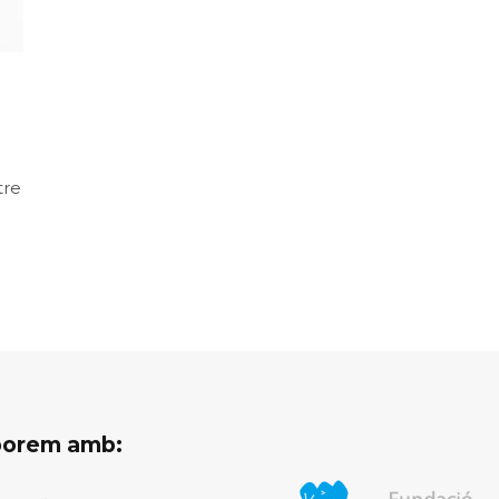
1
tre
aborem amb: