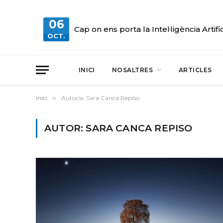
06
Cap on ens porta la Intel·ligència Artifi
OCT.
INICI
NOSALTRES
ARTICLES
Inici
»
Autor/a: Sara Canca Repiso
AUTOR: SARA CANCA REPISO