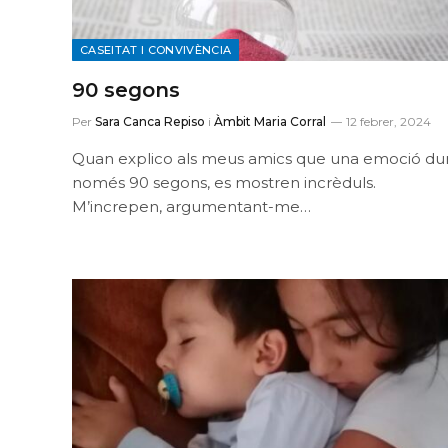
CASEITAT I CONVIVÈNCIA
90 segons
Per
Sara Canca Repiso
i
Àmbit Maria Corral
12 febrer, 2024
Quan explico als meus amics que una emoció du
només 90 segons, es mostren incrèduls.
M’increpen, argumentant-me…