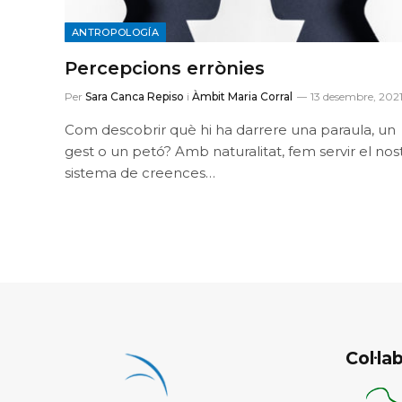
ANTROPOLOGÍA
Percepcions errònies
Per
Sara Canca Repiso
i
Àmbit Maria Corral
13 desembre, 202
Com descobrir què hi ha darrere una paraula, un
gest o un petó? Amb naturalitat, fem servir el nos
sistema de creences…
Col·l