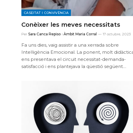
CASEITAT I CONVIVÈNCIA
Conèixer les meves necessitats
Per
Sara Canca Repiso
i
Àmbit Maria Corral
17 octubre, 2023
Fa uns dies, vaig assistir a una xerrada sobre
Intel·ligència Emocional. La ponent, molt didàctica
ens presentava el circuit necessitat-demanda-
satisfacció i ens plantejava la qüestió següent…