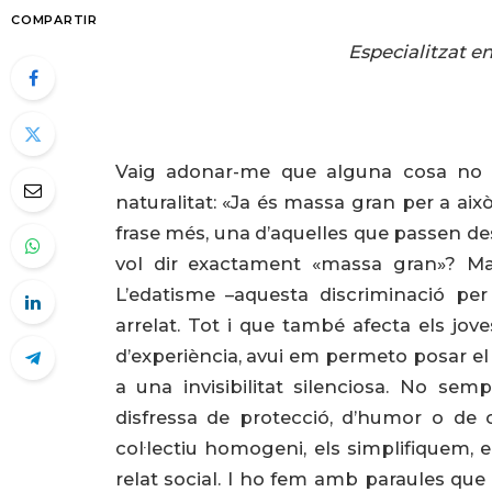
COMPARTIR
Especialitzat en
Vaig adonar-me que alguna cosa no a
naturalitat: «Ja és massa gran per a ai
frase més, una d’aquelles que passen d
vol dir exactament «massa gran»? Mas
L’edatisme –aquesta discriminació per
arrelat. Tot i que també afecta els jov
d’experiència, avui em permeto posar el
a una invisibilitat silenciosa. No sem
disfressa de protecció, d’humor o de
col·lectiu homogeni, els simplifiquem, e
relat social. I ho fem amb paraules qu