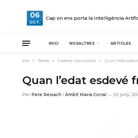
06
Cap on ens porta la Intel·ligència Artifi
OCT.
INICI
NOSALTRES
ARTICLES
Inici
»
Temes
»
Caseitat i convivència
»
Quan l’edat esdevé
Quan l’edat esdevé f
Per
Pere Reixach
i
Àmbit Maria Corral
22 juny, 2