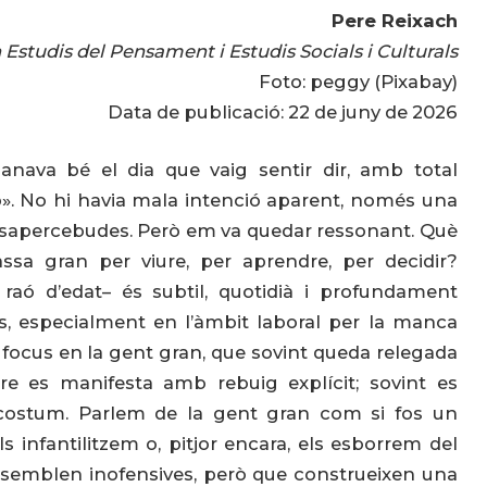
Pere Reixach
 Estudis del Pensament i Estudis Socials i Culturals
Foto: peggy (Pixabay)
Data de publicació: 22 de juny de 2026
nava bé el dia que vaig sentir dir, amb total
xò». No hi havia mala intenció aparent, només una
esapercebudes. Però em va quedar ressonant. Què
sa gran per viure, per aprendre, per decidir?
 raó d’edat– és subtil, quotidià i profundament
es, especialment en l’àmbit laboral per la manca
 focus en la gent gran, que sovint queda relegada
pre es manifesta amb rebuig explícit; sovint es
 costum. Parlem de la gent gran com si fos un
ls infantilitzem o, pitjor encara, els esborrem del
e semblen inofensives, però que construeixen una