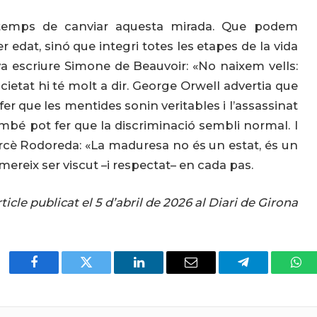
temps de canviar aquesta mirada. Que podem
 edat, sinó que integri totes les etapes de la vida
 escriure Simone de Beauvoir: «No naixem vells:
cietat hi té molt a dir. George Orwell advertia que
fer que les mentides sonin veritables i l’assassinat
ambé pot fer que la discriminació sembli normal. I
 Mercè Rodoreda: «La maduresa no és un estat, és un
ereix ser viscut –i respectat– en cada pas.
ticle publicat el 5 d’abril de 2026 al Diari de Girona
Facebook
Twitter
LinkedIn
Email
Telegram
Wha