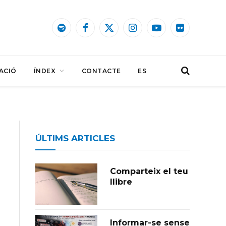
Spotify
Facebook
X
Instagram
YouTube
Flickr
(Twitter)
ACIÓ
ÍNDEX
CONTACTE
ES
ÚLTIMS ARTICLES
Comparteix el teu
llibre
Informar-se sense