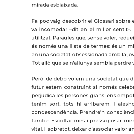
mirada esbiaixada.
Fa poc vaig descobrir el Glossari sobre 
va incomodar –dit en el millor sentit–.
utilitzat. Paraules que, sense voler, redu
és només una llista de termes: és un mi
en una societat obsessionada amb la jov
Tot allò que se n’allunya sembla perdre v
Però, de debò volem una societat que de
futur estem construint si només cele
perjudica les persones grans; ens empobr
tenim sort, tots hi arribarem. I ale
condescendència. Prendre’n consciència
també. Escoltar més i pressuposar menys
vital. I, sobretot, deixar d’associar valor 