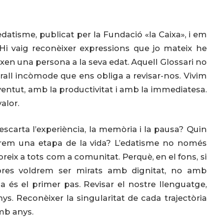
edatisme, publicat per la Fundació «la Caixa», i em
 Hi vaig reconèixer expressions que jo mateix he
eixen una persona a la seva edat. Aquell Glossari no
rall incòmode que ens obliga a revisar-nos. Vivim
entut, amb la productivitat i amb la immediatesa.
alor.
scarta l’experiència, la memòria i la pausa? Quin
brem una etapa de la vida? L’edatisme no només
eix a tots com a comunitat. Perquè, en el fons, si
shores voldrem ser mirats amb dignitat, no amb
 és el primer pas. Revisar el nostre llenguatge,
. Reconèixer la singularitat de cada trajectòria
amb anys.