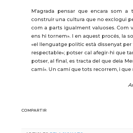
M’agrada pensar que encara som a 
construir una cultura que no exclogui per
com a parts igualment valuoses. Com va
ens hi tornem». I en aquest procés, la so
«el llenguatge polític està dissenyat per 
respectable»; potser cal afegir-hi que t
potser, al final, es tracta del que deia
camí». Un camí que tots recorrem, i que m
Ar
COMPARTIR