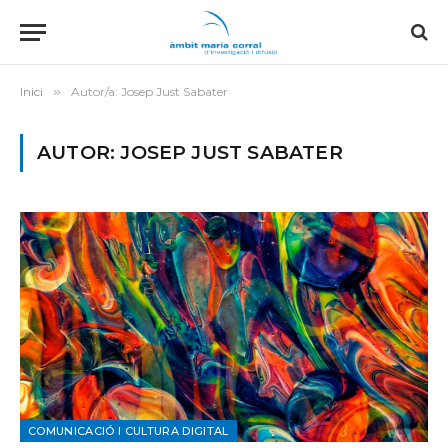
Inici
»
Autor/a: Josep Just Sabater
AUTOR: JOSEP JUST SABATER
COMUNICACIÓ I CULTURA DIGITAL