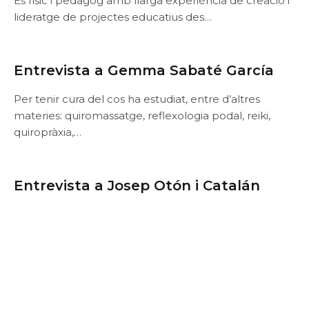
És físic i pedagog amb llarga experiència de creació i
lideratge de projectes educatius des…
Entrevista a Gemma Sabaté García
Per tenir cura del cos ha estudiat, entre d’altres
materies: quiromassatge, reflexologia podal, reiki,
quiropràxia,…
Entrevista a Josep Otón i Catalán
Doctor en Història. És catedràtic d’Ensenyament a
Secundària i professor a l’Institut Superior de…
Entrevista a Joan Viñas i Salas