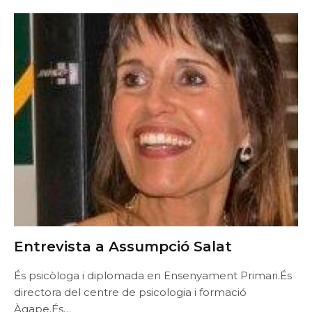
Entrevista a Assumpció Salat
És psicòloga i diplomada en Ensenyament Primari.És
directora del centre de psicologia i formació
Àgape.És…