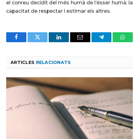
el conreu decidit del més humà de l’ésser humà: la
capacitat de respectar i estimar els altres.
Facebook
Twitter
LinkedIn
Email
Telegram
Whats
ARTICLES
RELACIONATS