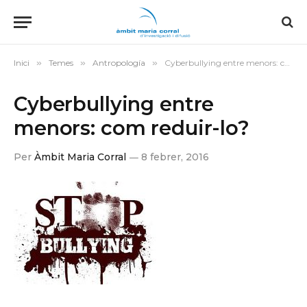
Inici
»
Temes
»
Antropología
»
Cyberbullying entre menors: com reduir-lo?
Cyberbullying entre
menors: com reduir-lo?
Per
Àmbit Maria Corral
8 febrer, 2016